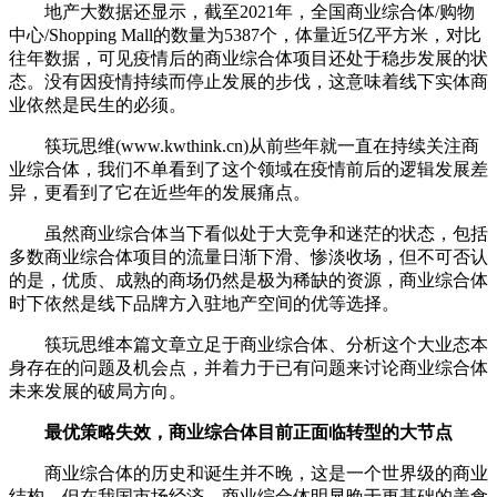
地产大数据还显示，截至2021年，全国商业综合体/购物
中心/Shopping Mall的数量为5387个，体量近5亿平方米，对比
往年数据，可见疫情后的商业综合体项目还处于稳步发展的状
态。没有因疫情持续而停止发展的步伐，这意味着线下实体商
业依然是民生的必须。
筷玩思维(www.kwthink.cn)从前些年就一直在持续关注商
业综合体，我们不单看到了这个领域在疫情前后的逻辑发展差
异，更看到了它在近些年的发展痛点。
虽然商业综合体当下看似处于大竞争和迷茫的状态，包括
多数商业综合体项目的流量日渐下滑、惨淡收场，但不可否认
的是，优质、成熟的商场仍然是极为稀缺的资源，商业综合体
时下依然是线下品牌方入驻地产空间的优等选择。
筷玩思维本篇文章立足于商业综合体、分析这个大业态本
身存在的问题及机会点，并着力于已有问题来讨论商业综合体
未来发展的破局方向。
最优策略失效，商业综合体目前正面临转型的大节点
商业综合体的历史和诞生并不晚，这是一个世界级的商业
结构，但在我国市场经济，商业综合体明显晚于更基础的美食