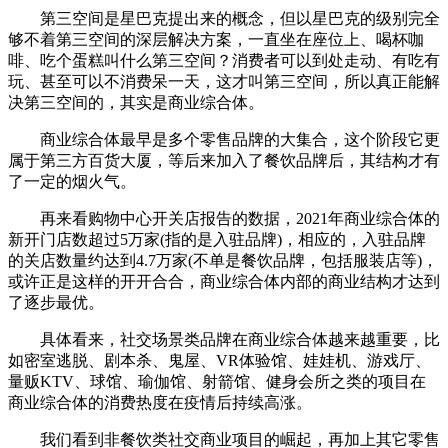
第三空间是星巴克提出来的概念，但以星巴克的级别完全
够不着第三空间的深层解决方案，一直坐在座位上、喝杯咖
啡、吃个蛋糕叫什么第三空间？消费者可以到处走动、有吃有
玩、甚至可以不消费呆一天，这才叫第三空间，所以真正能解
决第三空间的，其实是商业综合体。
商业综合体最早是多个零售品牌的大集合，这个阶段它更
属于第三方百货大厦，等后来加入了餐饮品牌后，其结构才有
了一定的烟火气。
再来看购物中心开关店报告的数据，2021年商业综合体的
新开门店数超过5万家(指的是入驻品牌)，相应的，入驻品牌
的关店数量约达到4.7万家(不单是餐饮品牌，包括服装店等)，
或许正是这样的开开合合，商业综合体内部的商业结构才达到
了逐步最优。
具体看来，社交场景类品牌在商业综合体越来越重要，比
如密室逃脱、剧本杀、鬼屋、VR体验馆、娃娃机、游戏厅、
量贩KTV、球馆、瑜伽馆、射箭馆、健身会所之类的项目在
商业综合体的消费热度在疫情后持续高涨。
我们看到非餐饮类社交商业项目的崛起，再加上其它零售