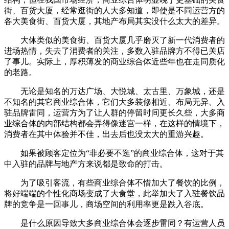
街、百货大厦，经常逛街的人大多知道，即使是不同运营方的
各大美食街、百货大厦，其地产布局其实没什么太大的差异。
大体类似的美食街、百货大厦几乎磨灭了新一代消费者的
进场热情，失去了消费者的关注，多数入驻品牌方不得已关店
了事儿。实际上，厚积薄发的商业综合体近些年也在走同质化
的老路。
无论是知名的万达广场、大悦城、太古里、万象城，还是
不知名的其它商业综合体，它们大多装修相近、布局无异、入
驻品牌雷同，运营方为了让人群的停留时间更长久些，大多商
业综合体的内部结构都会弄得像迷宫一样，在这样的情境下，
消费者在其中体验并不佳，出去后也没太大的重游兴趣。
如果被顾客定位为“非必要不逛”的商业综合体，这对于其
中入驻的品牌与地产方来说都是致命的打击。
为了吸引客流，有些商业综合体不惜加大了餐饮的比例，
将好端端的个性化商场变成了大食堂，此举加大了入驻餐饮品
牌的竞争是一回事儿，商场空间的利用率更是跌入谷底。
是什么原因导致大多商业综合体会逐步雷同？有运营人员