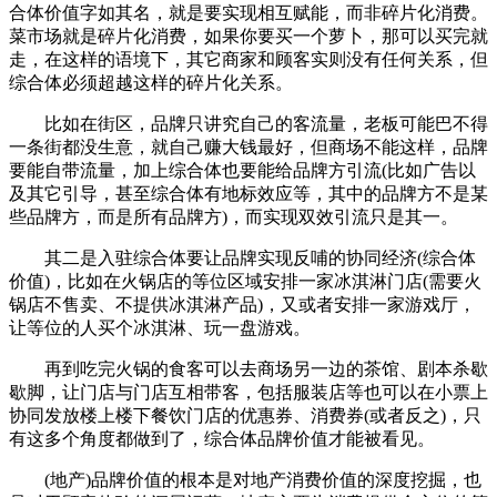
合体价值字如其名，就是要实现相互赋能，而非碎片化消费。
菜市场就是碎片化消费，如果你要买一个萝卜，那可以买完就
走，在这样的语境下，其它商家和顾客实则没有任何关系，但
综合体必须超越这样的碎片化关系。
比如在街区，品牌只讲究自己的客流量，老板可能巴不得
一条街都没生意，就自己赚大钱最好，但商场不能这样，品牌
要能自带流量，加上综合体也要能给品牌方引流(比如广告以
及其它引导，甚至综合体有地标效应等，其中的品牌方不是某
些品牌方，而是所有品牌方)，而实现双效引流只是其一。
其二是入驻综合体要让品牌实现反哺的协同经济(综合体
价值)，比如在火锅店的等位区域安排一家冰淇淋门店(需要火
锅店不售卖、不提供冰淇淋产品)，又或者安排一家游戏厅，
让等位的人买个冰淇淋、玩一盘游戏。
再到吃完火锅的食客可以去商场另一边的茶馆、剧本杀歇
歇脚，让门店与门店互相带客，包括服装店等也可以在小票上
协同发放楼上楼下餐饮门店的优惠券、消费券(或者反之)，只
有这多个角度都做到了，综合体品牌价值才能被看见。
(地产)品牌价值的根本是对地产消费价值的深度挖掘，也