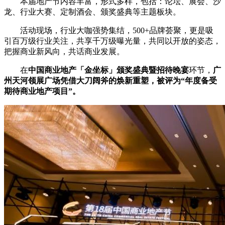
本届地产节内容丰富，形式多样，包括：论坛、展会、沙
龙、行业大赛、定制酒会、颁奖盛典等主题板块。
活动现场，行业大咖强势集结，500+品牌荟聚，更是吸
引百万级行业关注，共享千万级曝光量，共同以开放的姿态，
把握商业新风向，共话商业发展。
在
中国商业地产「金坐标」颁奖盛典暨招待晚宴
环节，
广
州天河领展广场凭借大刀阔斧的焕新重塑，被评为“年度备受
期待商业地产项目”。