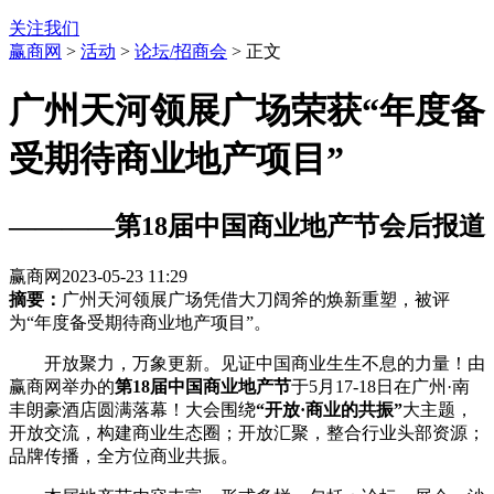
关注我们
赢商网
>
活动
>
论坛/招商会
> 正文
广州天河领展广场荣获“年度备
受期待商业地产项目”
————第18届中国商业地产节会后报道
赢商网
2023-05-23 11:29
摘要：
广州天河领展广场凭借大刀阔斧的焕新重塑，被评
为“年度备受期待商业地产项目”。
开放聚力，万象更新。见证中国商业生生不息的力量！由
赢商网举办的
第18届中国商业地产节
于5月17-18日在广州·南
丰朗豪酒店圆满落幕！大会围绕
“开放·商业的共振”
大主题，
开放交流，构建商业生态圈；开放汇聚，整合行业头部资源；
品牌传播，全方位商业共振。