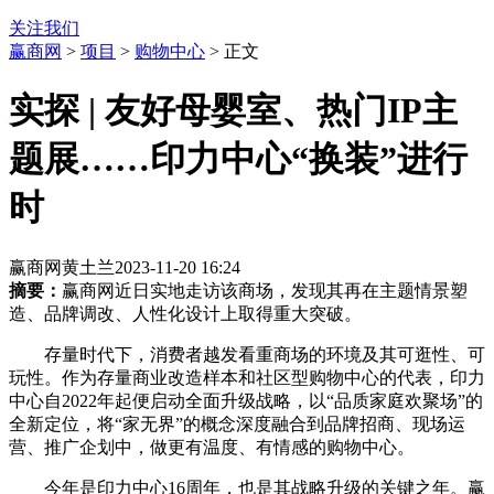
关注我们
赢商网
>
项目
>
购物中心
> 正文
实探 | 友好母婴室、热门IP主
题展……印力中心“换装”进行
时
赢商网黄土兰
2023-11-20 16:24
摘要：
赢商网近日实地走访该商场，发现其再在主题情景塑
造、品牌调改、人性化设计上取得重大突破。
存量时代下，消费者越发看重商场的环境及其可逛性、可
玩性。作为存量商业改造样本和社区型购物中心的代表，印力
中心自2022年起便启动全面升级战略，以“品质家庭欢聚场”的
全新定位，将“家无界”的概念深度融合到品牌招商、现场运
营、推广企划中，做更有温度、有情感的购物中心。
今年是印力中心16周年，也是其战略
升级
的关键之年。赢