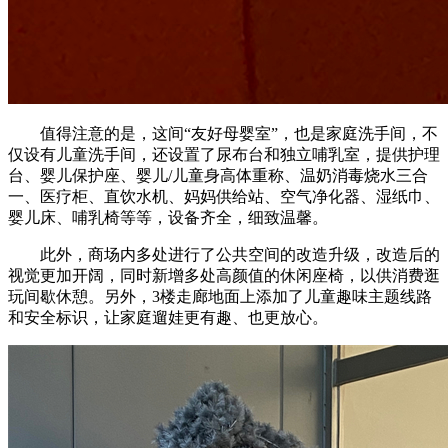
值得注意的是，这间“友好母婴室”，也是家庭洗手间，不
仅设有儿童洗手间，还设置了尿布台和独立哺乳室，提供护理
台、婴儿保护座、婴儿/儿童身高体重称、温奶消毒烧水三合
一、医疗柜、直饮水机、妈妈供给站、空气净化器、湿纸巾、
婴儿床、哺乳椅等等，设备齐全，细致温馨。
此外，商场内多处进行了公共空间的改造升级，改造后的
视觉更加开阔，同时新增多处高颜值的休闲座椅，以供消费逛
玩间歇休憩。另外，3楼走廊地面上添加了儿童趣味主题线路
和安全标识，让家庭遛娃更有趣、也更放心。