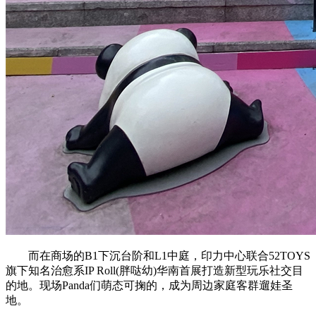
而在商场的B1下沉台阶和L1中庭，印力中心联合52TOYS
旗下知名治愈系IP Roll(胖哒幼)华南首展打造新型玩乐社交目
的地。现场Panda们萌态可掬的，成为周边家庭客群遛娃圣
地。