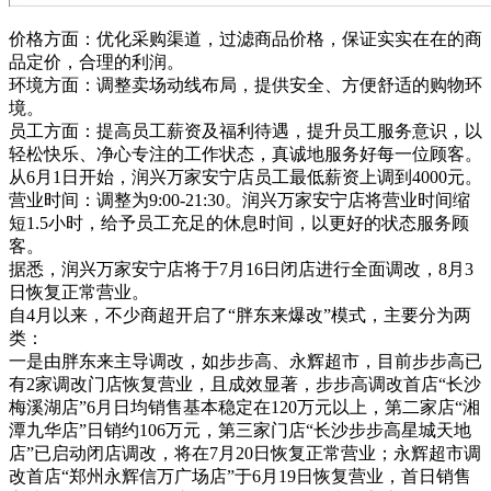
价格方面：优化采购渠道，过滤商品价格，保证实实在在的商
品定价，合理的利润。
环境方面：调整卖场动线布局，提供安全、方便舒适的购物环
境。
员工方面：提高员工薪资及福利待遇，提升员工服务意识，以
轻松快乐、净心专注的工作状态，真诚地服务好每一位顾客。
从6月1日开始，润兴万家安宁店员工最低薪资上调到4000元。
营业时间：调整为9:00-21:30。润兴万家安宁店将营业时间缩
短1.5小时，给予员工充足的休息时间，以更好的状态服务顾
客。
据悉，润兴万家安宁店将于7月16日闭店进行全面调改，8月3
日恢复正常营业。
自4月以来，不少商超开启了“胖东来爆改”模式，主要分为两
类：
一是由胖东来主导调改，如步步高、永辉超市，目前步步高已
有2家调改门店恢复营业，且成效显著，步步高调改首店“长沙
梅溪湖店”6月日均销售基本稳定在120万元以上，第二家店“湘
潭九华店”日销约106万元，第三家门店“长沙步步高星城天地
店”已启动闭店调改，将在7月20日恢复正常营业；永辉超市调
改首店“郑州永辉信万广场店”于6月19日恢复营业，首日销售