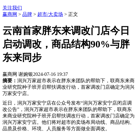
关注我们
赢商网
>
品牌
>
超市/大卖场
> 正文
云南首家胖东来调改门店今日
启动调改，商品结构90%与胖
东来同步
赢商网 谢婉银
2024-07-16 19:37
摘要：
润兴万家超市表示在胖东来团队的帮助下，联商东来商
业研究院种子班开启帮扶调改行动，首家调改门店确定为润兴
万家安宁店。
近日，润兴万家安宁店在公众号发布“润兴万家安宁店闭店调
改公告”，润兴万家超市表示在胖东来团队的帮助下，联商东
来商业研究院种子班开启帮扶调改行动，首家调改门店确定为
润兴万家安宁店。他们将对超市的卖场布局动线、商品结构、
品质及价格、环境、人员服务等方面做全面调改。