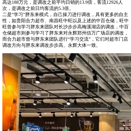
高达188万元，是调改之前平均日销的13.9倍，客流12926人
次，是调改之前日均客流的5.3倍。
二是“学习”胖东来模式，自己操刀进行调改，具有更多的自主
性，如贵阳合力超市、南昌旺中旺以及上述的中百仓储，旺中
旺曾参与学习胖东来团队对长沙步步高梅溪湖店的调改，中百
仓储超市则参与学习了胖东来对永辉郑州信万广场店的调改，
而合力超市曾与胖东来团队进行“学习交流”，它们对超市门店
调改方向与胖东来调改步步高、永辉大体一致。