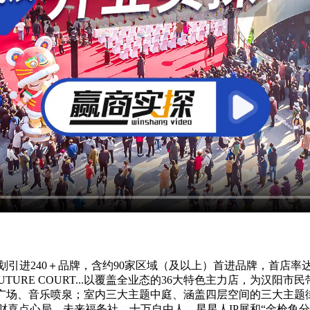
规划引进240＋品牌，含约90家区域（及以上）首进品牌，首店率达
FUTURE COURT...以覆盖全业态的36大特色主力店，为汉阳
、下沉广场、音乐喷泉；室内三大主题中庭、涵盖四层空间的三大主题
，以及财喜点心局、未来福务社、十万自由人、星星人IP展和“金枪