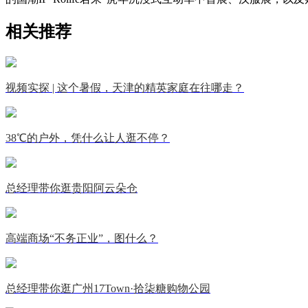
相关推荐
视频实探 | 这个暑假，天津的精英家庭在往哪走？
38℃的户外，凭什么让人逛不停？
总经理带你逛贵阳阿云朵仓
高端商场“不务正业”，图什么？
总经理带你逛广州17Town·拾柒糖购物公园