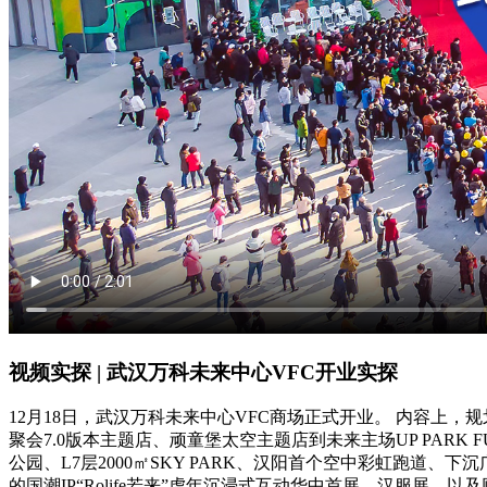
视频实探 | 武汉万科未来中心VFC开业实探
12月18日，武汉万科未来中心VFC商场正式开业。 内容上，
聚会7.0版本主题店、顽童堡太空主题店到未来主场UP PARK 
公园、L7层2000㎡SKY PARK、汉阳首个空中彩虹跑道
的国潮IP“Rolife若来”虎年沉浸式互动华中首展、汉服展