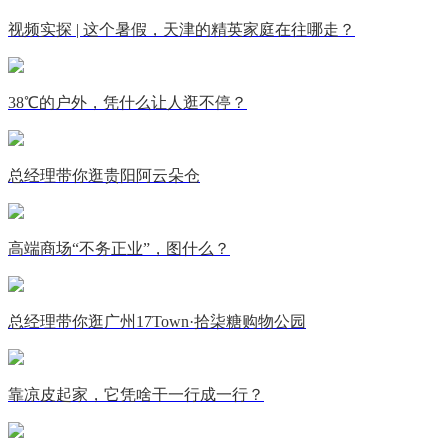
视频实探 | 这个暑假，天津的精英家庭在往哪走？
38℃的户外，凭什么让人逛不停？
总经理带你逛贵阳阿云朵仓
高端商场“不务正业”，图什么？
总经理带你逛广州17Town·拾柒糖购物公园
靠凉皮起家，它凭啥干一行成一行？