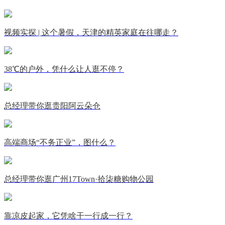
视频实探 | 这个暑假，天津的精英家庭在往哪走？
38℃的户外，凭什么让人逛不停？
总经理带你逛贵阳阿云朵仓
高端商场“不务正业”，图什么？
总经理带你逛广州17Town·拾柒糖购物公园
靠凉皮起家，它凭啥干一行成一行？