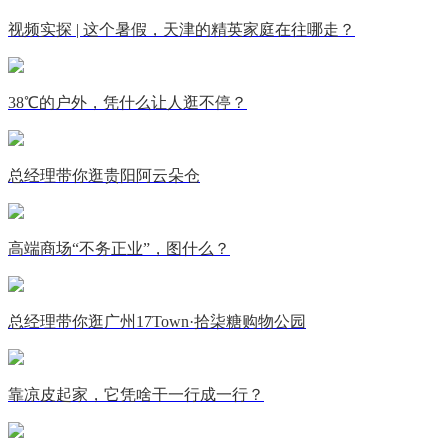
视频实探 | 这个暑假，天津的精英家庭在往哪走？
38℃的户外，凭什么让人逛不停？
总经理带你逛贵阳阿云朵仓
高端商场“不务正业”，图什么？
总经理带你逛广州17Town·拾柒糖购物公园
靠凉皮起家，它凭啥干一行成一行？