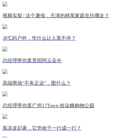
视频实探 | 这个暑假，天津的精英家庭在往哪走？
38℃的户外，凭什么让人逛不停？
总经理带你逛贵阳阿云朵仓
高端商场“不务正业”，图什么？
总经理带你逛广州17Town·拾柒糖购物公园
靠凉皮起家，它凭啥干一行成一行？