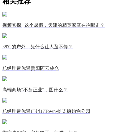
相关推荐
视频实探 | 这个暑假，天津的精英家庭在往哪走？
38℃的户外，凭什么让人逛不停？
总经理带你逛贵阳阿云朵仓
高端商场“不务正业”，图什么？
总经理带你逛广州17Town·拾柒糖购物公园