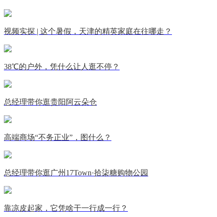
视频实探 | 这个暑假，天津的精英家庭在往哪走？
38℃的户外，凭什么让人逛不停？
总经理带你逛贵阳阿云朵仓
高端商场“不务正业”，图什么？
总经理带你逛广州17Town·拾柒糖购物公园
靠凉皮起家，它凭啥干一行成一行？