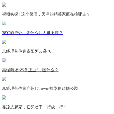
视频实探 | 这个暑假，天津的精英家庭在往哪走？
38℃的户外，凭什么让人逛不停？
总经理带你逛贵阳阿云朵仓
高端商场“不务正业”，图什么？
总经理带你逛广州17Town·拾柒糖购物公园
靠凉皮起家，它凭啥干一行成一行？