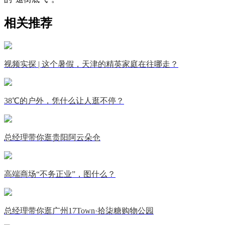
相关推荐
视频实探 | 这个暑假，天津的精英家庭在往哪走？
38℃的户外，凭什么让人逛不停？
总经理带你逛贵阳阿云朵仓
高端商场“不务正业”，图什么？
总经理带你逛广州17Town·拾柒糖购物公园