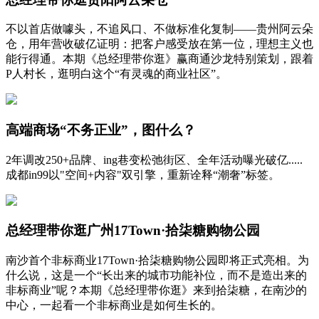
不以首店做噱头，不追风口、不做标准化复制——贵州阿云朵
仓，用年营收破亿证明：把客户感受放在第一位，理想主义也
能行得通。本期《总经理带你逛》赢商通沙龙特别策划，跟着
P人村长，逛明白这个“有灵魂的商业社区”。
高端商场“不务正业”，图什么？
2年调改250+品牌、ing巷变松弛街区、全年活动曝光破亿.....
成都in99以"空间+内容"双引擎，重新诠释“潮奢”标签。
总经理带你逛广州17Town·拾柒糖购物公园
南沙首个非标商业17Town·拾柒糖购物公园即将正式亮相。为
什么说，这是一个“长出来的城市功能补位，而不是造出来的
非标商业”呢？本期《总经理带你逛》来到拾柒糖，在南沙的
中心，一起看一个非标商业是如何生长的。