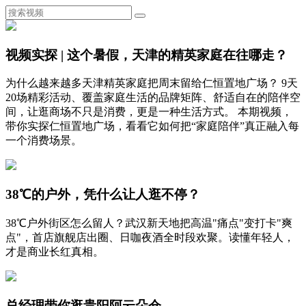
视频实探 | 这个暑假，天津的精英家庭在往哪走？
为什么越来越多天津精英家庭把周末留给仁恒置地广场？ 9天
20场精彩活动、覆盖家庭生活的品牌矩阵、舒适自在的陪伴空
间，让逛商场不只是消费，更是一种生活方式。 本期视频，
带你实探仁恒置地广场，看看它如何把“家庭陪伴”真正融入每
一个消费场景。
38℃的户外，凭什么让人逛不停？
38℃户外街区怎么留人？武汉新天地把高温"痛点"变打卡"爽
点"，首店旗舰店出圈、日咖夜酒全时段欢聚。读懂年轻人，
才是商业长红真相。
总经理带你逛贵阳阿云朵仓