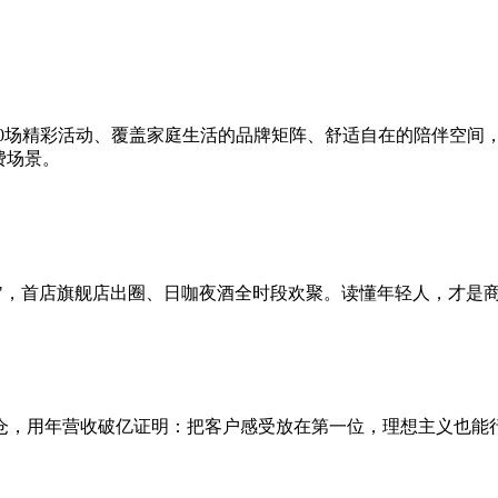
20场精彩活动、覆盖家庭生活的品牌矩阵、舒适自在的陪伴空间
费场景。
爽点"，首店旗舰店出圈、日咖夜酒全时段欢聚。读懂年轻人，才是
仓，用年营收破亿证明：把客户感受放在第一位，理想主义也能