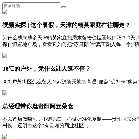
视频实探 | 这个暑假，天津的精英家庭在往哪走？
为什么越来越多天津精英家庭把周末留给仁恒置地广场？ 9天
探仁恒置地广场，看看它如何把“家庭陪伴”真正融入每一个消
38℃的户外，凭什么让人逛不停？
38℃户外街区怎么留人？武汉新天地把高温"痛点"变打卡"
总经理带你逛贵阳阿云朵仓
不以首店做噱头，不追风口、不做标准化复制——贵州阿云朵
村长，逛明白这个“有灵魂的商业社区”。