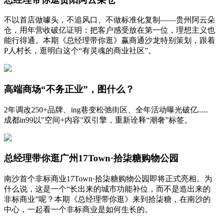
不以首店做噱头，不追风口、不做标准化复制——贵州阿云朵
仓，用年营收破亿证明：把客户感受放在第一位，理想主义也
能行得通。本期《总经理带你逛》赢商通沙龙特别策划，跟着
P人村长，逛明白这个“有灵魂的商业社区”。
高端商场“不务正业”，图什么？
2年调改250+品牌、ing巷变松弛街区、全年活动曝光破亿.....
成都in99以"空间+内容"双引擎，重新诠释“潮奢”标签。
总经理带你逛广州17Town·拾柒糖购物公园
南沙首个非标商业17Town·拾柒糖购物公园即将正式亮相。为
什么说，这是一个“长出来的城市功能补位，而不是造出来的
非标商业”呢？本期《总经理带你逛》来到拾柒糖，在南沙的
中心，一起看一个非标商业是如何生长的。