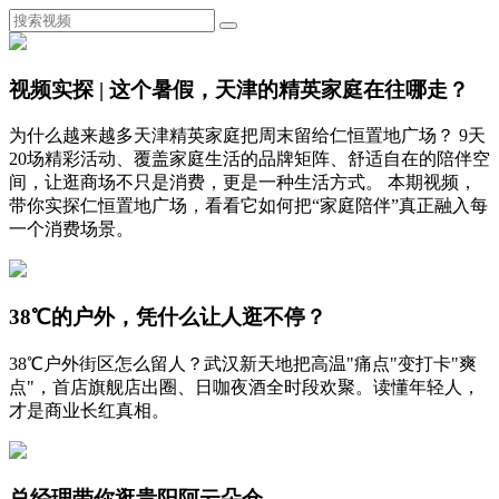
视频实探 | 这个暑假，天津的精英家庭在往哪走？
为什么越来越多天津精英家庭把周末留给仁恒置地广场？ 9天
20场精彩活动、覆盖家庭生活的品牌矩阵、舒适自在的陪伴空
间，让逛商场不只是消费，更是一种生活方式。 本期视频，
带你实探仁恒置地广场，看看它如何把“家庭陪伴”真正融入每
一个消费场景。
38℃的户外，凭什么让人逛不停？
38℃户外街区怎么留人？武汉新天地把高温"痛点"变打卡"爽
点"，首店旗舰店出圈、日咖夜酒全时段欢聚。读懂年轻人，
才是商业长红真相。
总经理带你逛贵阳阿云朵仓