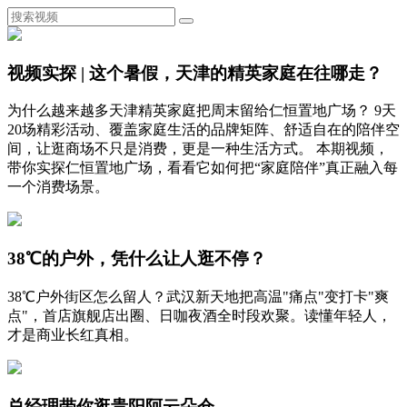
视频实探 | 这个暑假，天津的精英家庭在往哪走？
为什么越来越多天津精英家庭把周末留给仁恒置地广场？ 9天
20场精彩活动、覆盖家庭生活的品牌矩阵、舒适自在的陪伴空
间，让逛商场不只是消费，更是一种生活方式。 本期视频，
带你实探仁恒置地广场，看看它如何把“家庭陪伴”真正融入每
一个消费场景。
38℃的户外，凭什么让人逛不停？
38℃户外街区怎么留人？武汉新天地把高温"痛点"变打卡"爽
点"，首店旗舰店出圈、日咖夜酒全时段欢聚。读懂年轻人，
才是商业长红真相。
总经理带你逛贵阳阿云朵仓