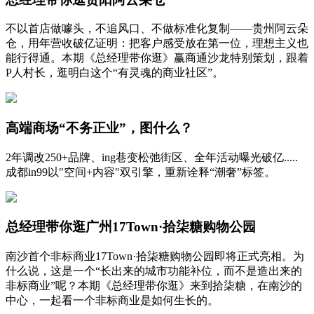
不以首店做噱头，不追风口、不做标准化复制——贵州阿云朵
仓，用年营收破亿证明：把客户感受放在第一位，理想主义也
能行得通。本期《总经理带你逛》赢商通沙龙特别策划，跟着
P人村长，逛明白这个“有灵魂的商业社区”。
高端商场“不务正业”，图什么？
2年调改250+品牌、ing巷变松弛街区、全年活动曝光破亿.....
成都in99以"空间+内容"双引擎，重新诠释“潮奢”标签。
总经理带你逛广州17Town·拾柒糖购物公园
南沙首个非标商业17Town·拾柒糖购物公园即将正式亮相。为
什么说，这是一个“长出来的城市功能补位，而不是造出来的
非标商业”呢？本期《总经理带你逛》来到拾柒糖，在南沙的
中心，一起看一个非标商业是如何生长的。