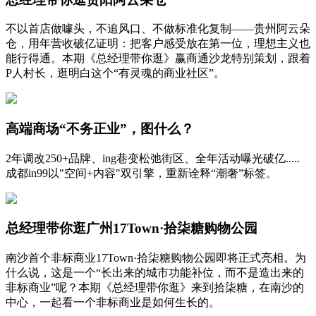
不以首店做噱头，不追风口、不做标准化复制——贵州阿云朵
仓，用年营收破亿证明：把客户感受放在第一位，理想主义也
能行得通。本期《总经理带你逛》赢商通沙龙特别策划，跟着
P人村长，逛明白这个“有灵魂的商业社区”。
高端商场“不务正业”，图什么？
2年调改250+品牌、ing巷变松弛街区、全年活动曝光破亿.....
成都in99以"空间+内容"双引擎，重新诠释“潮奢”标签。
总经理带你逛广州17Town·拾柒糖购物公园
南沙首个非标商业17Town·拾柒糖购物公园即将正式亮相。为
什么说，这是一个“长出来的城市功能补位，而不是造出来的
非标商业”呢？本期《总经理带你逛》来到拾柒糖，在南沙的
中心，一起看一个非标商业是如何生长的。