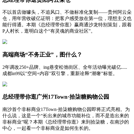
不以首店做噱头，不追风口、不做标准化复制——贵州阿云朵
仓，用年营收破亿证明：把客户感受放在第一位，理想主义也
能行得通。本期《总经理带你逛》赢商通沙龙特别策划，跟着
P人村长，逛明白这个“有灵魂的商业社区”。
高端商场“不务正业”，图什么？
2年调改250+品牌、ing巷变松弛街区、全年活动曝光破亿.....
成都in99以"空间+内容"双引擎，重新诠释“潮奢”标签。
总经理带你逛广州17Town·拾柒糖购物公园
南沙首个非标商业17Town·拾柒糖购物公园即将正式亮相。为
什么说，这是一个“长出来的城市功能补位，而不是造出来的
非标商业”呢？本期《总经理带你逛》来到拾柒糖，在南沙的
中心，一起看一个非标商业是如何生长的。