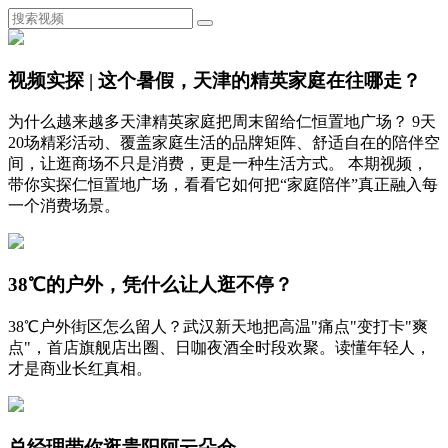
视频实探 | 这个暑假，天津的精英家庭在往哪走？
为什么越来越多天津精英家庭把周末留给仁恒置地广场？ 9天
20场精彩活动、覆盖家庭生活的品牌矩阵、舒适自在的陪伴空
间，让逛商场不只是消费，更是一种生活方式。 本期视频，
带你实探仁恒置地广场，看看它如何把“家庭陪伴”真正融入每
一个消费场景。
38℃的户外，凭什么让人逛不停？
38℃户外街区怎么留人？武汉新天地把高温"痛点"变打卡"爽
点"，首店旗舰店出圈、日咖夜酒全时段欢聚。读懂年轻人，
才是商业长红真相。
总经理带你逛贵阳阿云朵仓