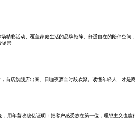
20场精彩活动、覆盖家庭生活的品牌矩阵、舒适自在的陪伴空间
费场景。
爽点"，首店旗舰店出圈、日咖夜酒全时段欢聚。读懂年轻人，才是
仓，用年营收破亿证明：把客户感受放在第一位，理想主义也能