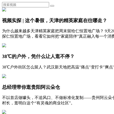
视频实探 | 这个暑假，天津的精英家庭在往哪走？
为什么越来越多天津精英家庭把周末留给仁恒置地广场？ 9天
探仁恒置地广场，看看它如何把“家庭陪伴”真正融入每一个消
38℃的户外，凭什么让人逛不停？
38℃户外街区怎么留人？武汉新天地把高温"痛点"变打卡"
总经理带你逛贵阳阿云朵仓
不以首店做噱头，不追风口、不做标准化复制——贵州阿云朵
村长，逛明白这个“有灵魂的商业社区”。