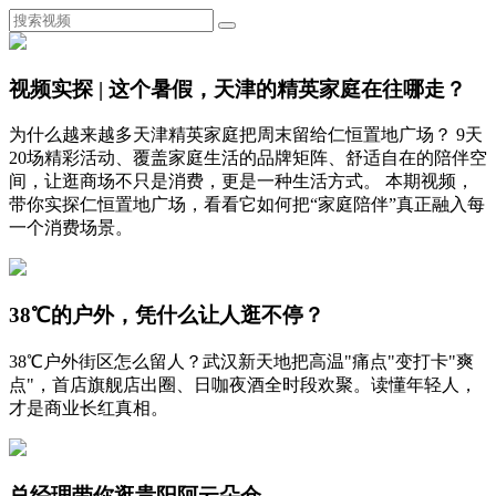
视频实探 | 这个暑假，天津的精英家庭在往哪走？
为什么越来越多天津精英家庭把周末留给仁恒置地广场？ 9天
20场精彩活动、覆盖家庭生活的品牌矩阵、舒适自在的陪伴空
间，让逛商场不只是消费，更是一种生活方式。 本期视频，
带你实探仁恒置地广场，看看它如何把“家庭陪伴”真正融入每
一个消费场景。
38℃的户外，凭什么让人逛不停？
38℃户外街区怎么留人？武汉新天地把高温"痛点"变打卡"爽
点"，首店旗舰店出圈、日咖夜酒全时段欢聚。读懂年轻人，
才是商业长红真相。
总经理带你逛贵阳阿云朵仓