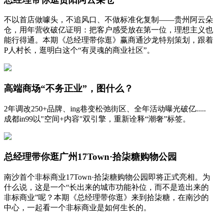
不以首店做噱头，不追风口、不做标准化复制——贵州阿云朵
仓，用年营收破亿证明：把客户感受放在第一位，理想主义也
能行得通。本期《总经理带你逛》赢商通沙龙特别策划，跟着
P人村长，逛明白这个“有灵魂的商业社区”。
高端商场“不务正业”，图什么？
2年调改250+品牌、ing巷变松弛街区、全年活动曝光破亿.....
成都in99以"空间+内容"双引擎，重新诠释“潮奢”标签。
总经理带你逛广州17Town·拾柒糖购物公园
南沙首个非标商业17Town·拾柒糖购物公园即将正式亮相。为
什么说，这是一个“长出来的城市功能补位，而不是造出来的
非标商业”呢？本期《总经理带你逛》来到拾柒糖，在南沙的
中心，一起看一个非标商业是如何生长的。