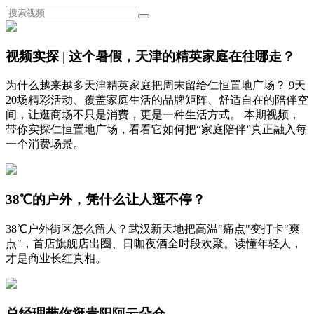
视频实探 | 这个暑假，天津的精英家庭在往哪走？
为什么越来越多天津精英家庭把周末留给仁恒置地广场？ 9天
20场精彩活动、覆盖家庭生活的品牌矩阵、舒适自在的陪伴空
间，让逛商场不只是消费，更是一种生活方式。 本期视频，
带你实探仁恒置地广场，看看它如何把“家庭陪伴”真正融入每
一个消费场景。
38℃的户外，凭什么让人逛不停？
38℃户外街区怎么留人？武汉新天地把高温"痛点"变打卡"爽
点"，首店旗舰店出圈、日咖夜酒全时段欢聚。读懂年轻人，
才是商业长红真相。
总经理带你逛贵阳阿云朵仓