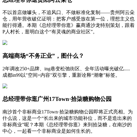
不以首店做噱头，不追风口、不做标准化复制——贵州阿云朵
仓，用年营收破亿证明：把客户感受放在第一位，理想主义也
能行得通。本期《总经理带你逛》赢商通沙龙特别策划，跟着
P人村长，逛明白这个“有灵魂的商业社区”。
高端商场“不务正业”，图什么？
2年调改250+品牌、ing巷变松弛街区、全年活动曝光破亿.....
成都in99以"空间+内容"双引擎，重新诠释“潮奢”标签。
总经理带你逛广州17Town·拾柒糖购物公园
南沙首个非标商业17Town·拾柒糖购物公园即将正式亮相。为
什么说，这是一个“长出来的城市功能补位，而不是造出来的
非标商业”呢？本期《总经理带你逛》来到拾柒糖，在南沙的
中心，一起看一个非标商业是如何生长的。