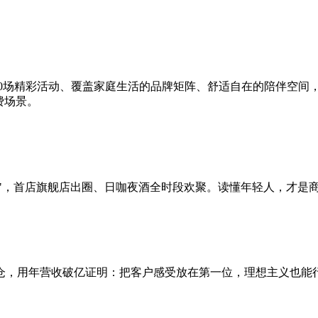
20场精彩活动、覆盖家庭生活的品牌矩阵、舒适自在的陪伴空间
费场景。
爽点"，首店旗舰店出圈、日咖夜酒全时段欢聚。读懂年轻人，才是
仓，用年营收破亿证明：把客户感受放在第一位，理想主义也能