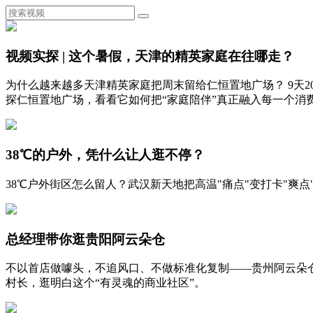
视频实探 | 这个暑假，天津的精英家庭在往哪走？
为什么越来越多天津精英家庭把周末留给仁恒置地广场？ 9天
探仁恒置地广场，看看它如何把“家庭陪伴”真正融入每一个消
38℃的户外，凭什么让人逛不停？
38℃户外街区怎么留人？武汉新天地把高温"痛点"变打卡"
总经理带你逛贵阳阿云朵仓
不以首店做噱头，不追风口、不做标准化复制——贵州阿云朵
村长，逛明白这个“有灵魂的商业社区”。