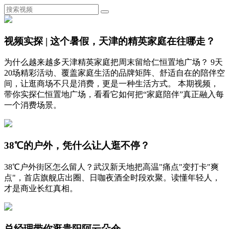
视频实探 | 这个暑假，天津的精英家庭在往哪走？
为什么越来越多天津精英家庭把周末留给仁恒置地广场？ 9天
20场精彩活动、覆盖家庭生活的品牌矩阵、舒适自在的陪伴空
间，让逛商场不只是消费，更是一种生活方式。 本期视频，
带你实探仁恒置地广场，看看它如何把“家庭陪伴”真正融入每
一个消费场景。
38℃的户外，凭什么让人逛不停？
38℃户外街区怎么留人？武汉新天地把高温"痛点"变打卡"爽
点"，首店旗舰店出圈、日咖夜酒全时段欢聚。读懂年轻人，
才是商业长红真相。
总经理带你逛贵阳阿云朵仓