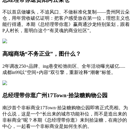
不以首店做噱头，不追风口、不做标准化复制——贵州阿云朵
仓，用年营收破亿证明：把客户感受放在第一位，理想主义也
能行得通。本期《总经理带你逛》赢商通沙龙特别策划，跟着
P人村长，逛明白这个“有灵魂的商业社区”。
高端商场“不务正业”，图什么？
2年调改250+品牌、ing巷变松弛街区、全年活动曝光破亿.....
成都in99以"空间+内容"双引擎，重新诠释“潮奢”标签。
总经理带你逛广州17Town·拾柒糖购物公园
南沙首个非标商业17Town·拾柒糖购物公园即将正式亮相。为
什么说，这是一个“长出来的城市功能补位，而不是造出来的
非标商业”呢？本期《总经理带你逛》来到拾柒糖，在南沙的
中心，一起看一个非标商业是如何生长的。