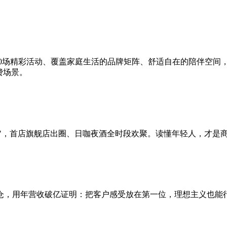
20场精彩活动、覆盖家庭生活的品牌矩阵、舒适自在的陪伴空间
费场景。
爽点"，首店旗舰店出圈、日咖夜酒全时段欢聚。读懂年轻人，才是
仓，用年营收破亿证明：把客户感受放在第一位，理想主义也能