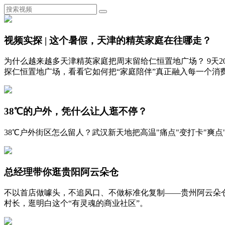
视频实探 | 这个暑假，天津的精英家庭在往哪走？
为什么越来越多天津精英家庭把周末留给仁恒置地广场？ 9天
探仁恒置地广场，看看它如何把“家庭陪伴”真正融入每一个消
38℃的户外，凭什么让人逛不停？
38℃户外街区怎么留人？武汉新天地把高温"痛点"变打卡"
总经理带你逛贵阳阿云朵仓
不以首店做噱头，不追风口、不做标准化复制——贵州阿云朵
村长，逛明白这个“有灵魂的商业社区”。