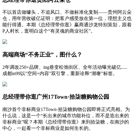
不以首店做噱头，不追风口、不做标准化复制——贵州阿云朵
仓，用年营收破亿证明：把客户感受放在第一位，理想主义也
能行得通。本期《总经理带你逛》赢商通沙龙特别策划，跟着
P人村长，逛明白这个“有灵魂的商业社区”。
高端商场“不务正业”，图什么？
2年调改250+品牌、ing巷变松弛街区、全年活动曝光破亿.....
成都in99以"空间+内容"双引擎，重新诠释“潮奢”标签。
总经理带你逛广州17Town·拾柒糖购物公园
南沙首个非标商业17Town·拾柒糖购物公园即将正式亮相。为
什么说，这是一个“长出来的城市功能补位，而不是造出来的
非标商业”呢？本期《总经理带你逛》来到拾柒糖，在南沙的
中心，一起看一个非标商业是如何生长的。