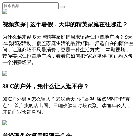
视频实探 | 这个暑假，天津的精英家庭在往哪走？
为什么越来越多天津精英家庭把周末留给仁恒置地广场？ 9天
20场精彩活动、覆盖家庭生活的品牌矩阵、舒适自在的陪伴空
间，让逛商场不只是消费，更是一种生活方式。 本期视频，
带你实探仁恒置地广场，看看它如何把“家庭陪伴”真正融入每
一个消费场景。
38℃的户外，凭什么让人逛不停？
38℃户外街区怎么留人？武汉新天地把高温"痛点"变打卡"爽
点"，首店旗舰店出圈、日咖夜酒全时段欢聚。读懂年轻人，
才是商业长红真相。
总经理带你逛贵阳阿云朵仓