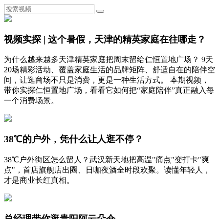
视频实探 | 这个暑假，天津的精英家庭在往哪走？
为什么越来越多天津精英家庭把周末留给仁恒置地广场？ 9天
20场精彩活动、覆盖家庭生活的品牌矩阵、舒适自在的陪伴空
间，让逛商场不只是消费，更是一种生活方式。 本期视频，
带你实探仁恒置地广场，看看它如何把“家庭陪伴”真正融入每
一个消费场景。
38℃的户外，凭什么让人逛不停？
38℃户外街区怎么留人？武汉新天地把高温"痛点"变打卡"爽
点"，首店旗舰店出圈、日咖夜酒全时段欢聚。读懂年轻人，
才是商业长红真相。
总经理带你逛贵阳阿云朵仓