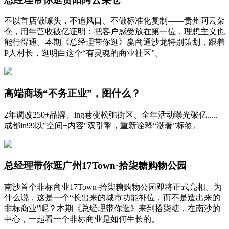
不以首店做噱头，不追风口、不做标准化复制——贵州阿云朵
仓，用年营收破亿证明：把客户感受放在第一位，理想主义也
能行得通。本期《总经理带你逛》赢商通沙龙特别策划，跟着
P人村长，逛明白这个“有灵魂的商业社区”。
高端商场“不务正业”，图什么？
2年调改250+品牌、ing巷变松弛街区、全年活动曝光破亿.....
成都in99以"空间+内容"双引擎，重新诠释“潮奢”标签。
总经理带你逛广州17Town·拾柒糖购物公园
南沙首个非标商业17Town·拾柒糖购物公园即将正式亮相。为
什么说，这是一个“长出来的城市功能补位，而不是造出来的
非标商业”呢？本期《总经理带你逛》来到拾柒糖，在南沙的
中心，一起看一个非标商业是如何生长的。