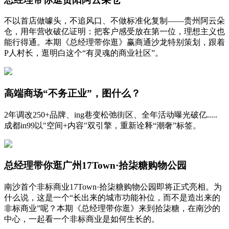
不以首店做噱头，不追风口、不做标准化复制——贵州阿云朵
仓，用年营收破亿证明：把客户感受放在第一位，理想主义也
能行得通。本期《总经理带你逛》赢商通沙龙特别策划，跟着
P人村长，逛明白这个“有灵魂的商业社区”。
高端商场“不务正业”，图什么？
2年调改250+品牌、ing巷变松弛街区、全年活动曝光破亿.....
成都in99以"空间+内容"双引擎，重新诠释“潮奢”标签。
总经理带你逛广州17Town·拾柒糖购物公园
南沙首个非标商业17Town·拾柒糖购物公园即将正式亮相。为
什么说，这是一个“长出来的城市功能补位，而不是造出来的
非标商业”呢？本期《总经理带你逛》来到拾柒糖，在南沙的
中心，一起看一个非标商业是如何生长的。