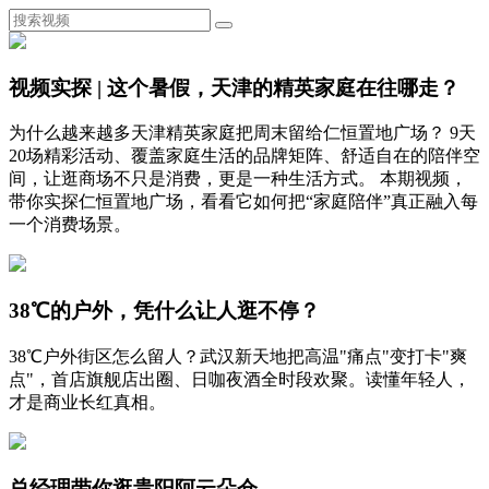
视频实探 | 这个暑假，天津的精英家庭在往哪走？
为什么越来越多天津精英家庭把周末留给仁恒置地广场？ 9天
20场精彩活动、覆盖家庭生活的品牌矩阵、舒适自在的陪伴空
间，让逛商场不只是消费，更是一种生活方式。 本期视频，
带你实探仁恒置地广场，看看它如何把“家庭陪伴”真正融入每
一个消费场景。
38℃的户外，凭什么让人逛不停？
38℃户外街区怎么留人？武汉新天地把高温"痛点"变打卡"爽
点"，首店旗舰店出圈、日咖夜酒全时段欢聚。读懂年轻人，
才是商业长红真相。
总经理带你逛贵阳阿云朵仓