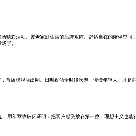
20场精彩活动、覆盖家庭生活的品牌矩阵、舒适自在的陪伴空间
费场景。
爽点"，首店旗舰店出圈、日咖夜酒全时段欢聚。读懂年轻人，才是
仓，用年营收破亿证明：把客户感受放在第一位，理想主义也能