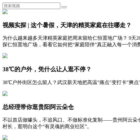
视频实探 | 这个暑假，天津的精英家庭在往哪走？
为什么越来越多天津精英家庭把周末留给仁恒置地广场？ 9天
探仁恒置地广场，看看它如何把“家庭陪伴”真正融入每一个消
38℃的户外，凭什么让人逛不停？
38℃户外街区怎么留人？武汉新天地把高温"痛点"变打卡"
总经理带你逛贵阳阿云朵仓
不以首店做噱头，不追风口、不做标准化复制——贵州阿云朵
村长，逛明白这个“有灵魂的商业社区”。