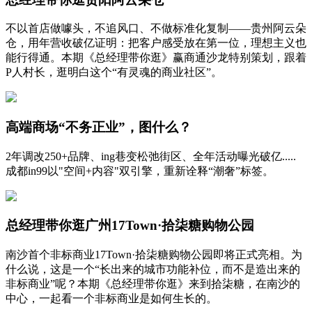
不以首店做噱头，不追风口、不做标准化复制——贵州阿云朵
仓，用年营收破亿证明：把客户感受放在第一位，理想主义也
能行得通。本期《总经理带你逛》赢商通沙龙特别策划，跟着
P人村长，逛明白这个“有灵魂的商业社区”。
高端商场“不务正业”，图什么？
2年调改250+品牌、ing巷变松弛街区、全年活动曝光破亿.....
成都in99以"空间+内容"双引擎，重新诠释“潮奢”标签。
总经理带你逛广州17Town·拾柒糖购物公园
南沙首个非标商业17Town·拾柒糖购物公园即将正式亮相。为
什么说，这是一个“长出来的城市功能补位，而不是造出来的
非标商业”呢？本期《总经理带你逛》来到拾柒糖，在南沙的
中心，一起看一个非标商业是如何生长的。