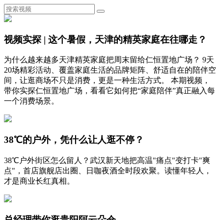
视频实探 | 这个暑假，天津的精英家庭在往哪走？
为什么越来越多天津精英家庭把周末留给仁恒置地广场？ 9天
20场精彩活动、覆盖家庭生活的品牌矩阵、舒适自在的陪伴空
间，让逛商场不只是消费，更是一种生活方式。 本期视频，
带你实探仁恒置地广场，看看它如何把“家庭陪伴”真正融入每
一个消费场景。
38℃的户外，凭什么让人逛不停？
38℃户外街区怎么留人？武汉新天地把高温"痛点"变打卡"爽
点"，首店旗舰店出圈、日咖夜酒全时段欢聚。读懂年轻人，
才是商业长红真相。
总经理带你逛贵阳阿云朵仓