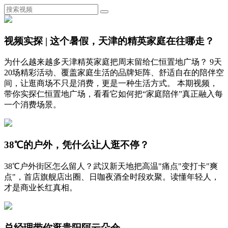
视频实探 | 这个暑假，天津的精英家庭在往哪走？
为什么越来越多天津精英家庭把周末留给仁恒置地广场？ 9天
20场精彩活动、覆盖家庭生活的品牌矩阵、舒适自在的陪伴空
间，让逛商场不只是消费，更是一种生活方式。 本期视频，
带你实探仁恒置地广场，看看它如何把“家庭陪伴”真正融入每
一个消费场景。
38℃的户外，凭什么让人逛不停？
38℃户外街区怎么留人？武汉新天地把高温"痛点"变打卡"爽
点"，首店旗舰店出圈、日咖夜酒全时段欢聚。读懂年轻人，
才是商业长红真相。
总经理带你逛贵阳阿云朵仓