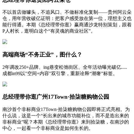
不以首店做噱头，不追风口、不做标准化复制——贵州阿云朵
仓，用年营收破亿证明：把客户感受放在第一位，理想主义也
能行得通。本期《总经理带你逛》赢商通沙龙特别策划，跟着
P人村长，逛明白这个“有灵魂的商业社区”。
高端商场“不务正业”，图什么？
2年调改250+品牌、ing巷变松弛街区、全年活动曝光破亿.....
成都in99以"空间+内容"双引擎，重新诠释“潮奢”标签。
总经理带你逛广州17Town·拾柒糖购物公园
南沙首个非标商业17Town·拾柒糖购物公园即将正式亮相。为
什么说，这是一个“长出来的城市功能补位，而不是造出来的
非标商业”呢？本期《总经理带你逛》来到拾柒糖，在南沙的
中心，一起看一个非标商业是如何生长的。