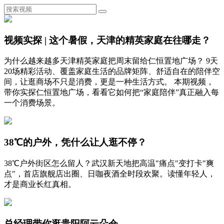
视频实探 | 这个暑假，天津的精英家庭在往哪走？
为什么越来越多天津精英家庭把周末留给仁恒置地广场？ 9天
20场精彩活动、覆盖家庭生活的品牌矩阵、舒适自在的陪伴空
间，让逛商场不只是消费，更是一种生活方式。 本期视频，
带你实探仁恒置地广场，看看它如何把“家庭陪伴”真正融入每
一个消费场景。
38℃的户外，凭什么让人逛不停？
38℃户外街区怎么留人？武汉新天地把高温"痛点"变打卡"爽
点"，首店旗舰店出圈、日咖夜酒全时段欢聚。读懂年轻人，
才是商业长红真相。
总经理带你逛贵阳阿云朵仓