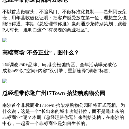
不以首店做噱头，不追风口、不做标准化复制——贵州阿云朵
仓，用年营收破亿证明：把客户感受放在第一位，理想主义也
能行得通。本期《总经理带你逛》赢商通沙龙特别策划，跟着
P人村长，逛明白这个“有灵魂的商业社区”。
高端商场“不务正业”，图什么？
2年调改250+品牌、ing巷变松弛街区、全年活动曝光破亿.....
成都in99以"空间+内容"双引擎，重新诠释“潮奢”标签。
总经理带你逛广州17Town·拾柒糖购物公园
南沙首个非标商业17Town·拾柒糖购物公园即将正式亮相。为
什么说，这是一个“长出来的城市功能补位，而不是造出来的
非标商业”呢？本期《总经理带你逛》来到拾柒糖，在南沙的
中心，一起看一个非标商业是如何生长的。