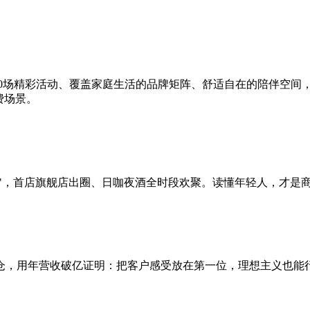
20场精彩活动、覆盖家庭生活的品牌矩阵、舒适自在的陪伴空间
费场景。
爽点"，首店旗舰店出圈、日咖夜酒全时段欢聚。读懂年轻人，才是
仓，用年营收破亿证明：把客户感受放在第一位，理想主义也能