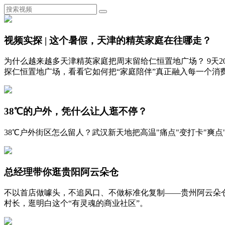
视频实探 | 这个暑假，天津的精英家庭在往哪走？
为什么越来越多天津精英家庭把周末留给仁恒置地广场？ 9天
探仁恒置地广场，看看它如何把“家庭陪伴”真正融入每一个消
38℃的户外，凭什么让人逛不停？
38℃户外街区怎么留人？武汉新天地把高温"痛点"变打卡"
总经理带你逛贵阳阿云朵仓
不以首店做噱头，不追风口、不做标准化复制——贵州阿云朵
村长，逛明白这个“有灵魂的商业社区”。