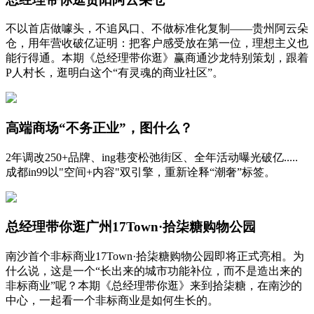
不以首店做噱头，不追风口、不做标准化复制——贵州阿云朵
仓，用年营收破亿证明：把客户感受放在第一位，理想主义也
能行得通。本期《总经理带你逛》赢商通沙龙特别策划，跟着
P人村长，逛明白这个“有灵魂的商业社区”。
高端商场“不务正业”，图什么？
2年调改250+品牌、ing巷变松弛街区、全年活动曝光破亿.....
成都in99以"空间+内容"双引擎，重新诠释“潮奢”标签。
总经理带你逛广州17Town·拾柒糖购物公园
南沙首个非标商业17Town·拾柒糖购物公园即将正式亮相。为
什么说，这是一个“长出来的城市功能补位，而不是造出来的
非标商业”呢？本期《总经理带你逛》来到拾柒糖，在南沙的
中心，一起看一个非标商业是如何生长的。