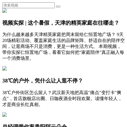
视频实探 | 这个暑假，天津的精英家庭在往哪走？
为什么越来越多天津精英家庭把周末留给仁恒置地广场？ 9天
20场精彩活动、覆盖家庭生活的品牌矩阵、舒适自在的陪伴空
间，让逛商场不只是消费，更是一种生活方式。 本期视频，
带你实探仁恒置地广场，看看它如何把“家庭陪伴”真正融入每
一个消费场景。
38℃的户外，凭什么让人逛不停？
38℃户外街区怎么留人？武汉新天地把高温"痛点"变打卡"爽
点"，首店旗舰店出圈、日咖夜酒全时段欢聚。读懂年轻人，
才是商业长红真相。
总经理带你逛贵阳阿云朵仓