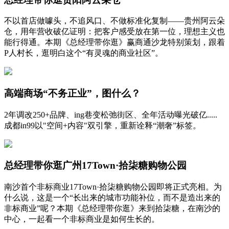
不以首店做噱头，不追风口、不做标准化复制——贵州阿云朵
仓，用年营收破亿证明：把客户感受放在第一位，理想主义也
能行得通。本期《总经理带你逛》赢商通沙龙特别策划，跟着
P人村长，逛明白这个“有灵魂的商业社区”。
高端商场“不务正业”，图什么？
2年调改250+品牌、ing巷变松弛街区、全年活动曝光破亿.....
成都in99以"空间+内容"双引擎，重新诠释“潮奢”标签。
总经理带你逛广州17Town·拾柒糖购物公园
南沙首个非标商业17Town·拾柒糖购物公园即将正式亮相。为
什么说，这是一个“长出来的城市功能补位，而不是造出来的
非标商业”呢？本期《总经理带你逛》来到拾柒糖，在南沙的
中心，一起看一个非标商业是如何生长的。