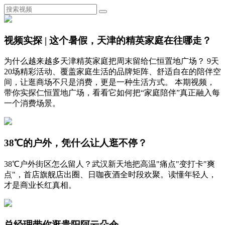
视频实探 | 这个暑假，天津的精英家庭在往哪走？
为什么越来越多天津精英家庭把周末留给仁恒置地广场？ 9天
20场精彩活动、覆盖家庭生活的品牌矩阵、舒适自在的陪伴空
间，让逛商场不只是消费，更是一种生活方式。 本期视频，
带你实探仁恒置地广场，看看它如何把“家庭陪伴”真正融入每
一个消费场景。
38℃的户外，凭什么让人逛不停？
38℃户外街区怎么留人？武汉新天地把高温"痛点"变打卡"爽
点"，首店旗舰店出圈、日咖夜酒全时段欢聚。读懂年轻人，
才是商业长红真相。
总经理带你逛贵阳阿云朵仓