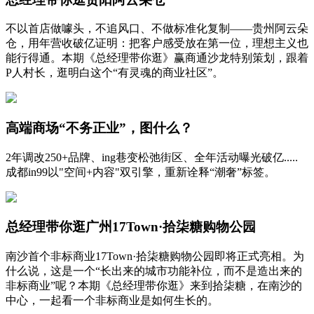
不以首店做噱头，不追风口、不做标准化复制——贵州阿云朵
仓，用年营收破亿证明：把客户感受放在第一位，理想主义也
能行得通。本期《总经理带你逛》赢商通沙龙特别策划，跟着
P人村长，逛明白这个“有灵魂的商业社区”。
高端商场“不务正业”，图什么？
2年调改250+品牌、ing巷变松弛街区、全年活动曝光破亿.....
成都in99以"空间+内容"双引擎，重新诠释“潮奢”标签。
总经理带你逛广州17Town·拾柒糖购物公园
南沙首个非标商业17Town·拾柒糖购物公园即将正式亮相。为
什么说，这是一个“长出来的城市功能补位，而不是造出来的
非标商业”呢？本期《总经理带你逛》来到拾柒糖，在南沙的
中心，一起看一个非标商业是如何生长的。