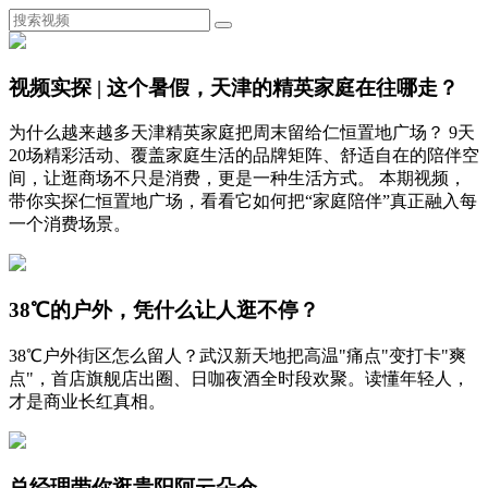
视频实探 | 这个暑假，天津的精英家庭在往哪走？
为什么越来越多天津精英家庭把周末留给仁恒置地广场？ 9天
20场精彩活动、覆盖家庭生活的品牌矩阵、舒适自在的陪伴空
间，让逛商场不只是消费，更是一种生活方式。 本期视频，
带你实探仁恒置地广场，看看它如何把“家庭陪伴”真正融入每
一个消费场景。
38℃的户外，凭什么让人逛不停？
38℃户外街区怎么留人？武汉新天地把高温"痛点"变打卡"爽
点"，首店旗舰店出圈、日咖夜酒全时段欢聚。读懂年轻人，
才是商业长红真相。
总经理带你逛贵阳阿云朵仓