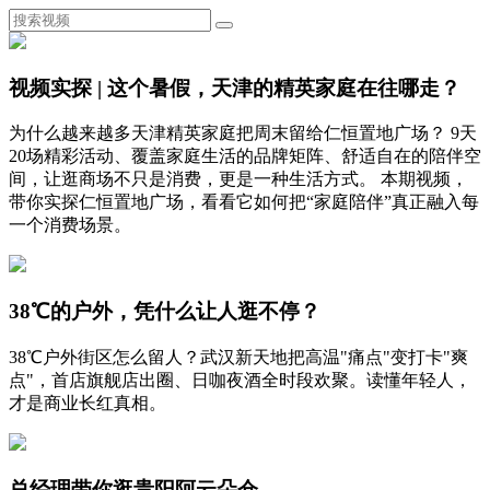
视频实探 | 这个暑假，天津的精英家庭在往哪走？
为什么越来越多天津精英家庭把周末留给仁恒置地广场？ 9天
20场精彩活动、覆盖家庭生活的品牌矩阵、舒适自在的陪伴空
间，让逛商场不只是消费，更是一种生活方式。 本期视频，
带你实探仁恒置地广场，看看它如何把“家庭陪伴”真正融入每
一个消费场景。
38℃的户外，凭什么让人逛不停？
38℃户外街区怎么留人？武汉新天地把高温"痛点"变打卡"爽
点"，首店旗舰店出圈、日咖夜酒全时段欢聚。读懂年轻人，
才是商业长红真相。
总经理带你逛贵阳阿云朵仓