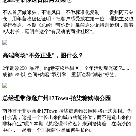
不以首店做噱头，不追风口、不做标准化复制——贵州阿云朵
仓，用年营收破亿证明：把客户感受放在第一位，理想主义也
能行得通。本期《总经理带你逛》赢商通沙龙特别策划，跟着
P人村长，逛明白这个“有灵魂的商业社区”。
高端商场“不务正业”，图什么？
2年调改250+品牌、ing巷变松弛街区、全年活动曝光破亿.....
成都in99以"空间+内容"双引擎，重新诠释“潮奢”标签。
总经理带你逛广州17Town·拾柒糖购物公园
南沙首个非标商业17Town·拾柒糖购物公园即将正式亮相。为
什么说，这是一个“长出来的城市功能补位，而不是造出来的
非标商业”呢？本期《总经理带你逛》来到拾柒糖，在南沙的
中心，一起看一个非标商业是如何生长的。