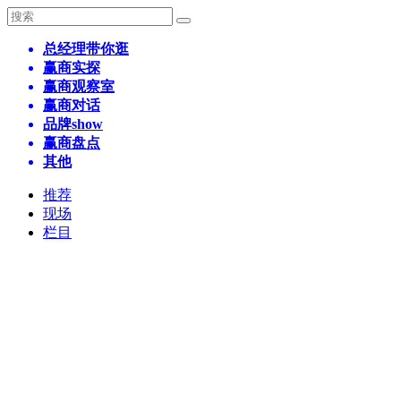
总经理带你逛
赢商实探
赢商观察室
赢商对话
品牌show
赢商盘点
其他
推荐
现场
栏目