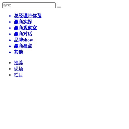
总经理带你逛
赢商实探
赢商观察室
赢商对话
品牌show
赢商盘点
其他
推荐
现场
栏目