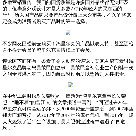
多做营销宣传，我们的国货质量是许多国外品牌都无法匹及
的，但毕竟外观设计才是大多数Z时代年轻人的买东西的
***，所以国产品牌只要产品设计跟上大众审美，不久的将来
定会成为消费者购买产品时的第一选择。
不少网友已经前去购买了鸿星尔克的产品以表支持，甚至还给
舍不得开会员的鸿星尔克官博续上了会员。
评论区下面还有一条看了令人动容的评论，某网友留言看过鸿
星尔克品牌老总吴荣照的故事，吴荣照当初创业生产的鞋一夜
之间全被洪水泡了，因为自己淋过雨所以想给别人撑把伞。
在中华工商时报对吴荣照的一篇题为“鸿星尔克董事长吴荣
照：“睡不着”的晋江人”的文章报道中写到，“回望过去20年，
鸿星尔克可谓命运多舛：从2000年资金严重缺乏，到2007年店
铺大面积亏损；从2012年至2014年的库存危机，到2015年一场
大火烧毁了近半生产设施，吴荣照创业过程中遭遇了‘四道
坎’。”