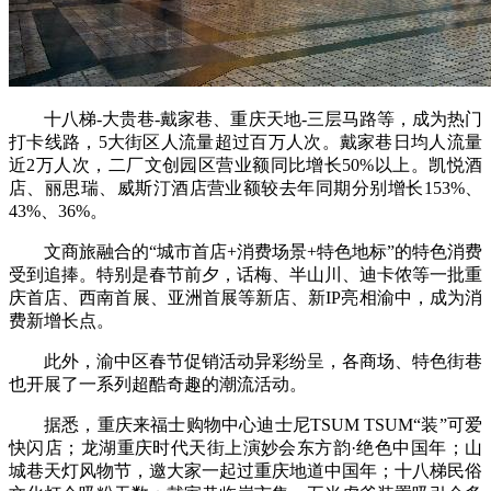
十八梯-大贵巷-戴家巷、重庆天地-三层马路等，成为热门
打卡线路，5大街区人流量超过百万人次。戴家巷日均人流量
近2万人次，二厂文创园区营业额同比增长50%以上。凯悦酒
店、丽思瑞、威斯汀酒店营业额较去年同期分别增长153%、
43%、36%。
文商旅融合的“城市首店+消费场景+特色地标”的特色消费
受到追捧。特别是春节前夕，话梅、半山川、迪卡侬等一批重
庆首店、西南首展、亚洲首展等新店、新IP亮相渝中，成为消
费新增长点。
此外，渝中区春节促销活动异彩纷呈，各商场、特色街巷
也开展了一系列超酷奇趣的潮流活动。
据悉，重庆来福士购物中心迪士尼TSUM TSUM“装”可爱
快闪店；龙湖重庆时代天街上演妙会东方韵·绝色中国年；山
城巷天灯风物节，邀大家一起过重庆地道中国年；十八梯民俗