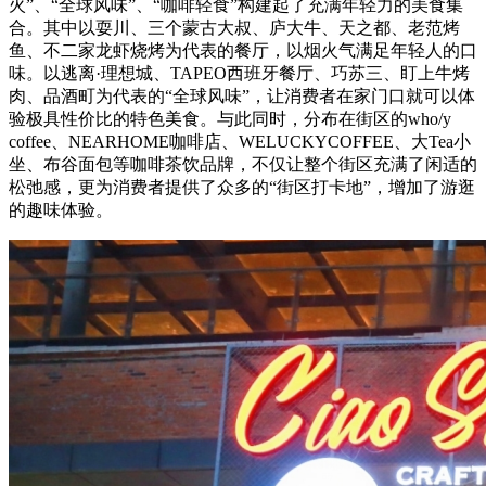
火”、“全球风味”、“咖啡轻食”构建起了充满年轻力的美食集
合。其中以耍川、三个蒙古大叔、庐大牛、天之都、老范烤
鱼、不二家龙虾烧烤为代表的餐厅，以烟火气满足年轻人的口
味。以逃离·理想城、TAPEO西班牙餐厅、巧苏三、盯上牛烤
肉、品酒町为代表的“全球风味”，让消费者在家门口就可以体
验极具性价比的特色美食。与此同时，分布在街区的who/y
coffee、NEARHOME咖啡店、WELUCKYCOFFEE、大Tea小
坐、布谷面包等咖啡茶饮品牌，不仅让整个街区充满了闲适的
松弛感，更为消费者提供了众多的“街区打卡地”，增加了游逛
的趣味体验。