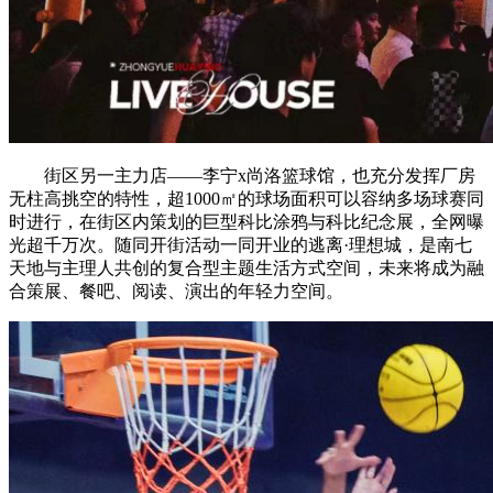
街区另一主力店——李宁x尚洛篮球馆，也充分发挥厂房
无柱高挑空的特性，超1000㎡的球场面积可以容纳多场球赛同
时进行，在街区内策划的巨型科比涂鸦与科比纪念展，全网曝
光超千万次。随同开街活动一同开业的逃离·理想城，是南七
天地与主理人共创的复合型主题生活方式空间，未来将成为融
合策展、餐吧、阅读、演出的年轻力空间。