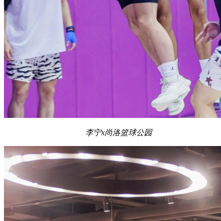
李宁x尚洛篮球公园