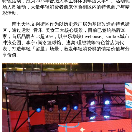
特色活动，成为2023年合肥大学生群体的年度大事件。活动现
场人潮涌动，大量年轻消费者前来体验街区内的特色商户与精
彩活动。
南七天地文创街区作为以历史老厂房为基础改造的特色街
区，通过运动+音乐+美食三大核心场景，目前已签约品牌28
家，首店品牌占比超50%，以中乐华映Livehouse、surfbox城市
冲浪公园、李宁x尚洛篮球馆、逃离·理想城等特色首店为代
表，打造年轻「留量」场景，激发年轻消费群的情绪价值与分
享价值。