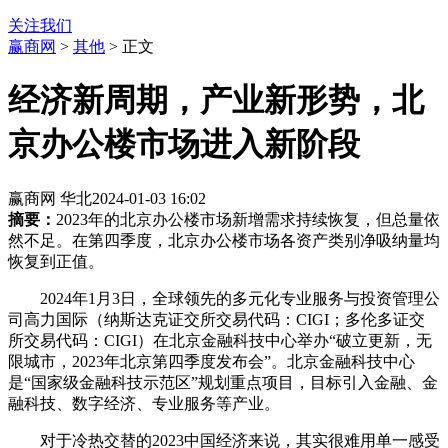
关注我们
赢商网
>
其他
> 正文
经济新周期，产业新形势，北
京办公楼市场进入新阶段
赢商网 华北
2024-01-03 16:02
摘要：
2023年的北京办公楼市场新增需求持续恢复，但总量依
然不足。在第四季度，北京办公楼市场各资产类别净吸纳量均
恢复到正值。
2024年1月3日，全球领先的多元化专业服务与投资管理公
司高力国际（纳斯达克证交所交易代码：CIGI；多伦多证交
所交易代码：CIGI）在北京金融科技中心举办“破立更新，无
限城市，2023年北京第四季度发布会”。北京金融科技中心
是“国家级金融科技示范区”规划重点项目，目标引入金融、金
融科技、数字经济、专业服务等产业。
对于冷热交替的2023中国经济来说，其实很难用单一感受