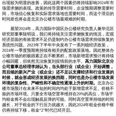
出现较为明显的改善，因此这两个因素仍将持续影响2024年市
场需求侧的表现。政策的传导需要时间，企业预期调整需要时
间，市场信心恢复和实际需求落地也需要时间，而这个滞后的
时间差也将会是北京办公楼市场最艰难的时期。
展望2024年，高力国际中国区办公楼研究负责人兼华北区
研究部董事陆明说，我们将持续关注需求侧恢复的情况，宏观
经济层面的有效需求不足仍是制约办公楼市场需求持续恢复的
系统性问题。2023年下半年中央发布了一系列稳经济政策，
2024年一季度预期将持续有相关的配套政策落地。因此整体办
公楼市场的积极因素正在不断累积，市场新增需求预计将持续
小幅回暖，但依然无法恢复到疫情前的水平。
高力国际北京分
公司董事总经理李娟认为，当头部行业（或企业）开始调整，
而后续的新兴产业（或企业）还不足以支撑经济和行业发展的
时候，就会形成经济发展的换挡期，同时也是办公楼市场发展
环境的复杂性、严峻性和不确定性逐渐上升的时期。
北京办公
楼市场预计在未来不短的时间内均处于新增需求不足、价格不
振的市场环境。只要全市场空置率维持在20%的高位，市场平
均租金将不会出现触底反弹的可能。同时高空置率持续的时间
越长，对于租金的下行压力就越大，因此2024年租金价格中枢
仍将持续下移，租金“2”时代已经开启。