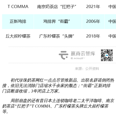
初代珍珠奶茶网红一点点尽管推新品、出联名辟谣倒闭热
搜，依旧无法消除门店缩水千余家的颓态；“街霸”正新鸡排
门店断崖收缩，3年闭店上万家。
局部崩盘的还有昔日本土连锁咖啡老二太平洋咖啡、南京
奶茶店“扛把子”T COMMA、广东柠檬茶头牌丘大叔柠檬茶
等。