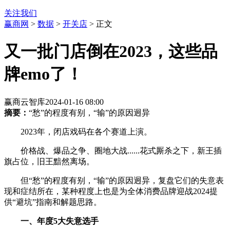
关注我们
赢商网
>
数据
>
开关店
> 正文
又一批门店倒在2023，这些品
牌emo了！
赢商云智库
2024-01-16 08:00
摘要：
“愁”的程度有别，“输”的原因迥异
2023年，闭店戏码在各个赛道上演。
价格战、爆品之争、圈地大战......花式厮杀之下，新王插
旗占位，旧王黯然离场。
但“愁”的程度有别，“输”的原因迥异，复盘它们的失意表
现和症结所在，某种程度上也是为全体消费品牌迎战2024提
供“避坑”指南和解题思路。
一、年度5大失意选手