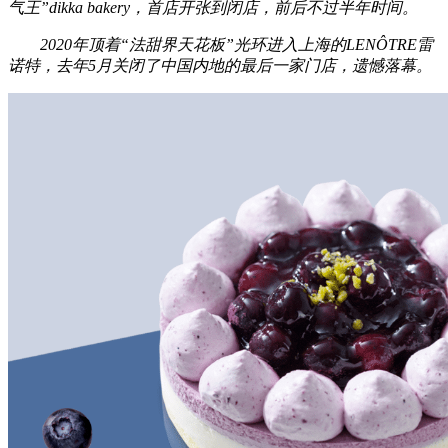
气王”
dikka bakery
，首店开张到闭店，前后不过半年时间。
2020年顶着“法甜界天花板”光环进入上海的
LENÔTRE雷
诺特
，去年5月关闭了中国内地的最后一家门店，遗憾落幕。