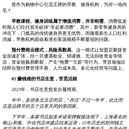
曾作为购物中心引流王牌的早教、健身机构，为何一地鸡
毛？
早教课程、健身训练属于增值消费，并非刚需
。消费低迷
时期人们往往首先砍掉“非必要消费”，其中，新零售健身房的
冲击下，门槛高的传统健身房更无优势。而随着新生人口红利
消减，早教机构面临着潜在客源规模不断萎缩的问题。
预付费商业模式，风险系数高
。这一模式让加盟店聚拢资
金加速扩张，但一旦遭遇歇业、销课难、无法回收资金等情
况，资金链极易断裂，产生“拖费”“欠薪”等行为。梵音瑜伽症
结即在预付费管理不善、人力成本高、多元化经营等问题上。
05 赚钱难的书店生意，苦觅活路
2023年，书店生意愈发步履维艰。
年中，多抓鱼北京店闭店，“存活”不过一年半，此次闭
店是品牌开的五个店里关闭的第四家。
下半年，多家书店如多米诺骨牌般接连倒下，上海著名的
衡山·和集、中信书店仲盛店结束运营；15年历史的郑州独立
书店书是生活匆匆闭店；行业龙头当当书店重庆店，亦是全国