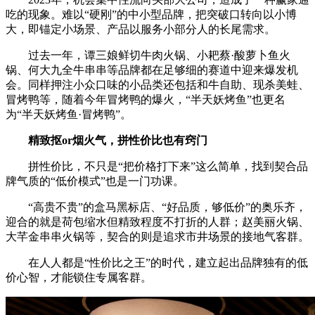
吃的现象。难以“硬刚”的中小型品牌，把突破口转向以小博
大，即锚定小场景、产品以服务小部分人的长尾需求。
过去一年，谭三娘鲜切牛肉火锅、小耙蔡·酸萝卜鱼火
锅、何大九全牛串串等品牌都在足够细的赛道中迎来爆发机
会。同样押注小众口味的小品类还包括和牛自助、现杀美蛙、
冒烤鸭等，随着今年冒烤鸭的爆火，“半天妖烤鱼”也更名
为“半天妖烤鱼·冒烤鸭”。
精致抠or烟火气，拼性价比也有窍门
拼性价比，不只是“把价格打下来”这么简单，找到契合品
牌气质的“低价模式”也是一门功课。
“高贵不贵”的盒马黑标店、“好品质，够低价”的奥乐齐，
迎合的就是荷包缩水但精致程度不打折的人群；赵美丽火锅、
大芊金串串火锅等，契合的则是追求市井场景的接地气客群。
在人人都是“性价比之王”的时代，建立起出品牌独有的低
价心智，才能锁住专属客群。