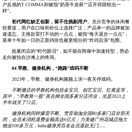
户反感的T COMMA则被指“奶茶牛皮藓”“店开得跟蝗虫一
样”。
初代网红缺乏创新，留不住挑剔用户
。充分竞争的休闲餐
饮赛道，用户在口味和价位上选择广泛，产品单一的品牌被加
速遗忘。主推款雷打不动的一点点，被指“每天退步一点点”；
菜单十年如一日的正新鸡排也被更细分的“炸鸡后浪”包围。
批量闭店的“时代眼泪”，如不能在阵痛中加速转型，势必
走向被拍在沙滩上的终局。
04 早教、健身机构，“跑路”戏码不断
2023年，早教、健身机构频频上演一夜关停戏码。
不断撤店的早教机构包括金宝贝、创艺宝贝、红黄蓝等，
其中，“早教第一股”美吉姆全国多家分店停业，光是2023上
半年就关了72店。
健身机构同样爆雷不断。梵音瑜伽全国80多家门店全部关
闭，会员未消耗退费金额高达6亿元；力美健广州花城店拖欠
物业100多万元；kaka健身房百名会员退款无门......