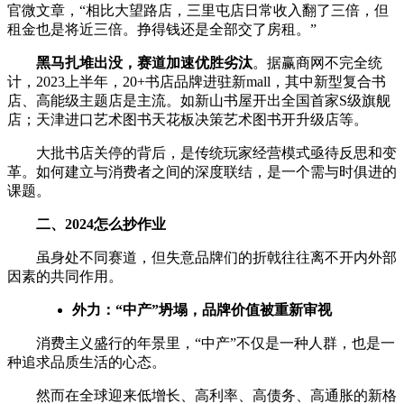
官微文章，“相比大望路店，三里屯店日常收入翻了三倍，但
租金也是将近三倍。挣得钱还是全部交了房租。”
黑马扎堆出没，赛道加速优胜劣汰
。据赢商网不完全统
计，2023上半年，20+书店品牌进驻新mall，其中新型复合书
店、高能级主题店是主流。如新山书屋开出全国首家S级旗舰
店；天津进口艺术图书天花板决策艺术图书开升级店等。
大批书店关停的背后，是传统玩家经营模式亟待反思和变
革。如何建立与消费者之间的深度联结，是一个需与时俱进的
课题。
二、
2024怎么抄作业
虽身处不同赛道，但失意品牌们的折戟往往离不开内外部
因素的共同作用。
外力：“中产”坍塌，品牌价值被重新审视
消费主义盛行的年景里，“中产”不仅是一种人群，也是一
种追求品质生活的心态。
然而在全球迎来低增长、高利率、高债务、高通胀的新格