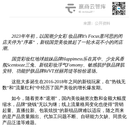
2023年年初，以国潮少女彩
妆品牌
It's Focus薏珂思
的闭
店关停为”序幕“，新锐国货美妆掀起了一轮水花不小的闭店
潮。
国货彩妆红地球姐妹品牌
Happimess乐在其中
、少女风香
氛
Scentooze三兔
、新锐彩妆
浮气Fomomy
、敏感肌护肤品牌
肌
安特
、功能护肤品牌
RéVT丝丽芮缇
等纷纷退场。
这批大多诞生在2016-2018年之间的新锐玩家，在”热钱无
数“和”流量红利“中经历了国产美妆的增长爆发期。
如今，随着资本“退潮”，国内美妆融资次数和金额大幅度
缩水，品牌“烧钱”无以为继；线上流量格局变化也使得”营销
起量、直播拉新、包装炫技“的新锐品牌难以适应，随之而来
的是产品质量频出、代加工问题不断、自研能力欠缺、同质化
产品泛滥等难题。