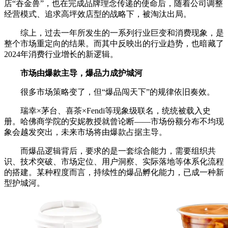
店“吞金兽”，也在完成品牌理念传递的使命后，随着公司调整
经营模式、追求高坪效店型的战略下，被淘汰出局。
综上，过去一年所发生的一系列行业巨变和消费现象，是
整个市场重定向的结果。而其中反映出的行业趋势，也暗藏了
2024年消费行业增长的新逻辑。
市场由爆款主导，爆品力成护城河
很多市场策略变了，但“爆品闯天下”的规律依旧奏效。
瑞幸×茅台、喜茶×Fendi等现象级联名，统统被载入史
册。哈佛商学院的安妮教授就曾论断——市场份额分布不均现
象会越发突出，未来市场将由爆款占据主导。
而爆品逻辑背后，要求的是一套综合能力，需要组织共
识、技术突破、市场定位、用户洞察、实际落地等体系化流程
的搭建。某种程度而言，持续性的爆品孵化能力，已成一种新
型护城河。