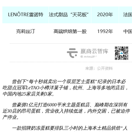
曾创下“每十秒就卖出一个双层芝士蛋糕”纪录的日本必
吃甜点冠军
LeTAO小樽洋菓子铺
，杭州、上海等多地闭店后，
中国内地25家店关剩3家。
曾豪掷1亿元打造6000平米主题蛋糕店、巅峰期在深圳有
近30店的
昂司蛋糕
，营业收入持续低迷，内外交困，已被迫停
产停业。
一款招牌奶冻蛋糕要排队三小时的上海本土精品烘焙“人