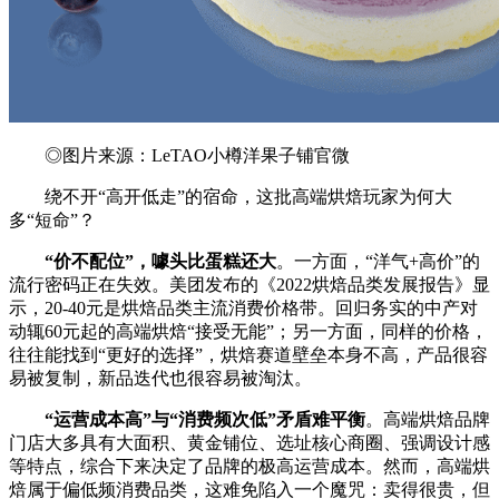
◎图片来源：LeTAO小樽洋果子铺官微
绕不开“高开低走”的宿命，这批高端烘焙玩家为何大
多“短命”？
“价不配位”，噱头比蛋糕还大
。一方面，“洋气+高价”的
流行密码正在失效。美团发布的《2022烘焙品类发展报告》显
示，20-40元是烘焙品类主流消费价格带。回归务实的中产对
动辄60元起的高端烘焙“接受无能”；另一方面，同样的价格，
往往能找到“更好的选择”，烘焙赛道壁垒本身不高，产品很容
易被复制，新品迭代也很容易被淘汰。
“运营成本高”与“消费频次低”矛盾难平衡
。高端烘焙品牌
门店大多具有大面积、黄金铺位、选址核心商圈、强调设计感
等特点，综合下来决定了品牌的极高运营成本。然而，高端烘
焙属于偏低频消费品类，这难免陷入一个魔咒：卖得很贵，但