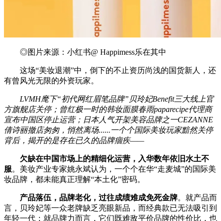
◎图片来源：小红书@ Happimess乐在其中
这场“美妆退潮”中，倒下的不止资历尚浅的国货新人，还
有曾风光无限的外资玩家。
LVMH麾下“初代网红眉笔品牌”贝玲妃Benefit三大线上官
方旗舰店关停；曾红极一时的韩妆面膜春雨paparecipe代理商
宣布中国区停止运营；日本人气开架美容品牌之一CEZANNE
倩诗丽撤店匆匆，悄然离场......一个个国际美妆玩家黯然关停
背后，揭开的是存在已久的品牌痼疾——
欠缺在中国市场上的精细化运营，入华数年依旧水土不
服
。美妆产业专家姚永斌认为，一个个在华“走麦城”的国际美
妆品牌，都未能真正理解“本土化”密码。
产品落伍，品牌老化，过往成绩难成免死金牌
。就产品而
言，贝玲妃等一众老牌缺乏亮眼新品，而经典款已无法吸引到
年轻一代；就品牌力而言，它们既难敌平价品牌的性价比，也