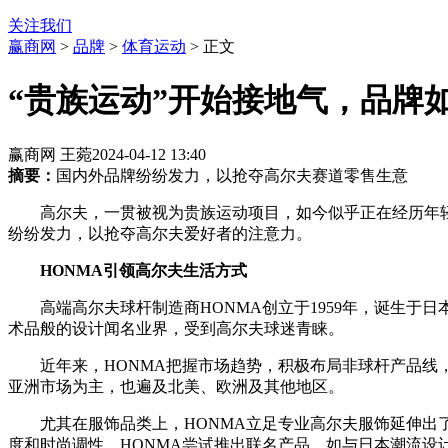
关注我们
赢商网
>
品牌
>
体育运动
> 正文
“贵族运动”开始接地气，品牌如
赢商网 王菀
2024-04-12 13:40
摘要：
国内外品牌纷纷发力，以抢夺高尔夫赛道零售生意
高尔夫，一贯被视为贵族运动项目，如今似乎正在经历年
纷纷发力，以抢夺高尔夫爱好者的注意力。
HONMA引领高尔夫生活方式
高端高尔夫球杆制造商HONMA创立于1959年，诞生
术品般的设计闻名业界，受到高尔夫球迷青睐。
近年来，HONMA把握市场趋势，积极布局非球杆产品线
亚洲市场为主，也遍及北美、欧洲及其他地区。
尤其在服饰品类上，HONMA立足专业高尔夫服饰延伸
度和时尚调性，HONMA尝试推出联名产品，如与日本潮流设计