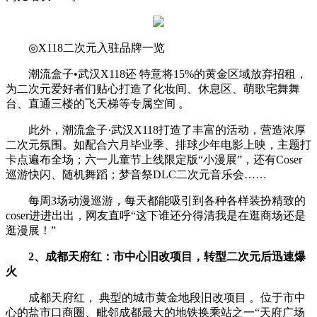
◎X118二次元入驻品牌一览
潮流盒子•武汉X118还 特意将15%的黄金区域放弃招租，
为二次元爱好者们贴心打造了化妆间、休息区、萌歌宅舞舞
台、直通三楼的飞天梯等专属空间 。
此外，潮流盒子·武汉X118打造了丰富的活动，营造浓厚
二次元氛围。如配合六月毕业季、排球少年电影上映，主题打
卡点遍布全场；六一儿童节上线限定版“小漫展”，还有Coser
巡游快闪、随机舞蹈；梦音祭DLC二次元音乐会……
每周3场动漫巡游，每天都能吸引到各种各样装扮精致的
coser进进出出，网友直呼“这下谁还分得清我是在逛商场还是
逛漫展！”
2、成都天府红：
市中心旧改项目，转型二次元后迅速爆
火
成都天府红， 典型的城市黄金地段旧改项目 。位于市中
心的盐市口商圈、毗邻成都最大的地铁换乘站之一“天府广场