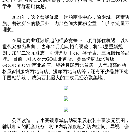
2公里范围内覆盖20余所高校，5公里范围内汇聚了近130万大
学生，客群基础优越。
2023年，这个曾经红极一时的商业中心，除影城、密室逃
脱、餐饮所在的楼层外，内部空间大面积空置，门店客流量不
理想。
在周边商业逐渐崛起的强势竞争下，项目抓住机遇，以Z
世代兴趣为导向， 去年12月启动招商调改，将1-3层重新规
划，加码二次元业态，引进潮玩手办、谷子店、三坑服饰等品
牌。 目前已引入次元GO西北首店、赛高卡牌西北首店、
GOODSLOVE西北首店、钢铁月球西北首店、人气超高的格
格屋jk制服馆西北首店、漫库西北首店等，还有不少品牌正处
于围档阶段， 成为西北最大的二次元经济聚集地 。
公区改造上，小寨银泰城借助硬装及软装丰富次元氛围，
辅以相应的配套服务，将IP内容深度植入场内空间、导视、会