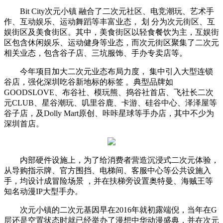
Bit City次元小镇 融合了二次元社区、电竞潮玩、艺术手
作、互动娱乐、运动舞蹈等丰富业态， 划 分为次元街区、互
娱街区及美食街区。其中，美食街区以轻食餐饮为主，互娱街
区包含休闲娱乐、运动健身等业态，而次元街区聚集了二次元
相关业态，包含谷子店、三坑服饰、手办专卖店等。
今年项目加大二次元业态布局力度， 集中引入大型连锁
谷店，强化深圳吃谷新地标的标签 。典型品牌如
GOODSLOVE、布谷社、模玩熊、捣谷社首店、飞社长二次
元CLUB、星谷潮玩、叽里谷鹿、卡游、硅谷中心、泽泽屋等
谷子店，及Dolly Mart原创、咔咔星球等手办店，其中不少为
深圳首店。
内部硬件设施上，为了给消费者营造沉浸式二次元体验，
从导购指示牌、官方围挡、电梯间、客服中心等公共设施入
手，均设计成冒险场景 ，并在扶梯旁设置奥特曼、海贼王等
知名动漫IP大型手办。
次元小镇的二次元基因早在2016年就初露端倪，当年在G
层还是空置状态时就已经举办了漫想中华动漫盛典，并在次元