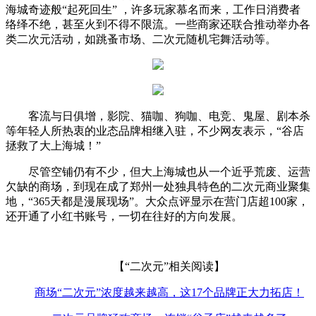
海城奇迹般“起死回生” ，许多玩家慕名而来，工作日消费者
络绎不绝，甚至火到不得不限流。一些商家还联合推动举办各
类二次元活动，如跳蚤市场、二次元随机宅舞活动等。
客流与日俱增，影院、猫咖、狗咖、电竞、鬼屋、剧本杀
等年轻人所热衷的业态品牌相继入驻，不少网友表示，“谷店
拯救了大上海城！”
尽管空铺仍有不少，但大上海城也从一个近乎荒废、运营
欠缺的商场，到现在成了郑州一处独具特色的二次元商业聚集
地，“365天都是漫展现场”。大众点评显示在营门店超100家，
还开通了小红书账号，一切在往好的方向发展。
【“二次元”相关阅读】
商场“二次元”浓度越来越高，这17个品牌正大力拓店！