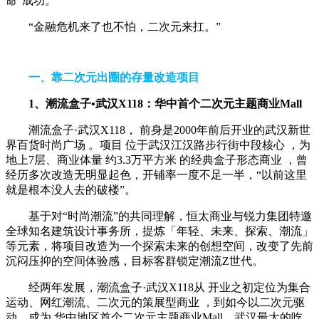
命”成功。
“金融危机来了也不怕，二次元来扛。”
一、靠二次元出圈的
存量改造项目
1、潮流盒子•武汉X118：
华中首个二次元主题商业Mall
潮流盒子·武汉X118， 前身是2000年前后开业的武汉新世
界百货时尚广场 。项目 位于武汉江汉路步行街中段核心 ，为
地上7层、商业体量 约3.3万平方米 的经典盒子形态商业 ，曾
经历多次改造无明显起色，开铺率一度不足一半，“以前这里
就是根本没人去的破楼”。
基于对“时尚潮流”的共同理解，恒太商业与锐力集团特邀
全球知名建筑设计事务所，提炼「年轻、未来、探索、潮流」
等元素，将项目改造为一个探索未来的创想空间，改变了先前
沉闷压抑的空间体验感，目标客群锁定潮流Z世代。
经两年发展，潮流盒子·武汉X118从 开业之初定位为集合
运动、网红潮流、二次元的策展型商业 ，到如今以二次元驱
动，成为 华中地区首个二次元主题商业Mall、武汉最大的吃