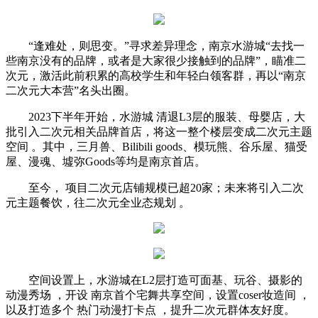
“逢难处，则思变。”寻求差异理念，南京水游城“去找一
些南京没有的品牌，或者是大家很少接触到的品牌”，瞄准二
次元，激活此前积累的高校学生和年轻白领客群，再以“南京
二次元大本营”名头出圈。
2023下半年开始，水游城 清退L3层的服装、母婴店，大
批引入二次元相关品牌首店，将这一整个楼层变成二次元主题
空间 。其中，三月兽、Bilibili goods、模玩熊、谷乐屋、猫受
屋、漫魂、墟弥Goods等均是南京首店。
至今， 项目二次元店铺规模已超20家；未来将引入二次
元主题餐饮，往二次元全业态规划 。
空间设置上，水游城在L2层打造可面基、玩谷、摄影的
动漫秀场 ，开设 南京首个宅舞共享空间，设置coser妆造间 ，
以及打造多个 热门动漫打卡点 ，提升二次元群体友好度。