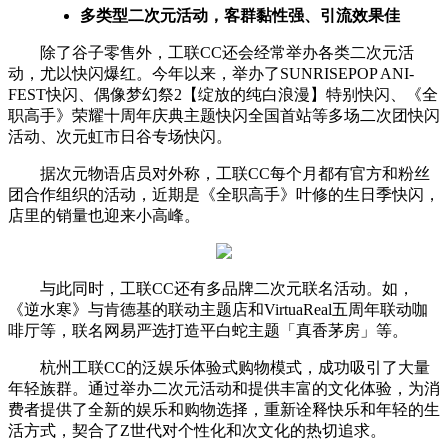
多类型二次元活动，客群黏性强、引流效果佳
除了谷子零售外，工联CC还会经常举办各类二次元活
动，尤以快闪爆红。今年以来，举办了SUNRISEPOP ANI-
FEST快闪、偶像梦幻祭2【绽放的纯白浪漫】特别快闪、《全
职高手》荣耀十周年庆典主题快闪全国首站等多场二次团快闪
活动、次元虹市日谷专场快闪。
据次元物语店员对外称，工联CC每个月都有官方和粉丝
团合作组织的活动，近期是《全职高手》叶修的生日季快闪，
店里的销量也迎来小高峰。
与此同时，工联CC还有多品牌二次元联名活动。如，
《逆水寒》与肯德基的联动主题店和VirtuaReal五周年联动咖
啡厅等，联名网易严选打造平白蛇主题「真香茅房」等。
杭州工联CC的泛娱乐体验式购物模式，成功吸引了大量
年轻族群。通过举办二次元活动和提供丰富的文化体验，为消
费者提供了全新的娱乐和购物选择，重新诠释快乐和年轻的生
活方式，契合了Z世代对个性化和次文化的热切追求。