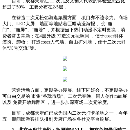
目前，成都天府红 二 次元及文创为代表的体验业态占比
超过了50%，主要分布在2-5层 。
在营造二次元松弛游逛氛围方面，项目亦不遗余力。商场
大门、LED大屏、墙面等地贴着巨幅动漫海报， 变“痛
门”、“痛屏”、“痛墙” ，并根据当下热门动漫不定时更换，消
费者常去常新；在4层升级 打造次元妆照间 ，便于coser群体
装扮、卸妆； 打造coser人气墙、自由扩列墙 ，便于二次元群
体“加号交流”等。
营造活动方面，定期举办漫展、线下同好会，不定期举办
可自由交易的 市集“谷玩市场”、二次元春晚、同人创作mini展
以及 免费开放舞蹈区 ，进一步加深商场二次元浓度。
目前，成都天府红已成为国内二次元打卡圣地之一，今年
五一期间因游客排队排到天府广场在各社交平台刷屏。
3、北京王府井喜悦：
新国潮MALL ，拥有帝都最吸睛二