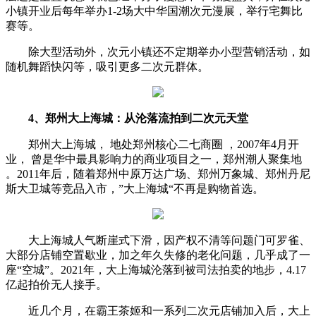
小镇开业后每年举办1-2场大中华国潮次元漫展，举行宅舞比
赛等。
除大型活动外，次元小镇还不定期举办小型营销活动，如
随机舞蹈快闪等，吸引更多二次元群体。
4、郑州大上海城：
从沦落流拍到二次元天堂
郑州大上海城， 地处郑州核心二七商圈 ，2007年4月开
业， 曾是华中最具影响力的商业项目之一，郑州潮人聚集地
。2011年后，随着郑州中原万达广场、郑州万象城、郑州丹尼
斯大卫城等竞品入市，”大上海城“不再是购物首选。
大上海城人气断崖式下滑，因产权不清等问题门可罗雀、
大部分店铺空置歇业，加之年久失修的老化问题，几乎成了一
座“空城”。2021年，大上海城沦落到被司法拍卖的地步，4.17
亿起拍价无人接手。
近几个月，在霸王茶姬和一系列二次元店铺加入后，大上