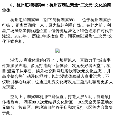
6、杭州汇和湖滨88：
杭州西湖边聚焦“二次元”文化的商
业体
杭州汇和湖滨88 （以下简称湖滨88） ，位于杭州湖滨步
行街， 距离西湖数十米，原为杭州利星广场 。在此之前，利
星广场虽然坐拥优越位置，但传统运营之下特色逐渐在时代中
淹没。2023年， 历经1年多改造 后，湖滨88以聚焦“二次元”文
化正式亮相。
湖滨88 商业体量约4万㎡ ，焕新以来一直致力于“城市事
件策源发声地、多元打造商业新体验、次元爱好者天堂”，项
目 涵盖了从零售、娱乐社交到网红餐饮等次元文化业态 ，并
高度整合热门动漫IP/品牌，以沉浸式体验融入商业运营，不
仅吸引核心玩家，也通过潮流文化与次元主题活动辐射更多大
众玩家。
空间上，湖滨88利用中庭位置，打造大屏互动，制造项目
传播热点。 湖滨88 X次元结界文化街区 ，365天全天候互动次
元舞台、妆造区、琳琅满目的谷子店和次元打卡区等内容聚集
于此。