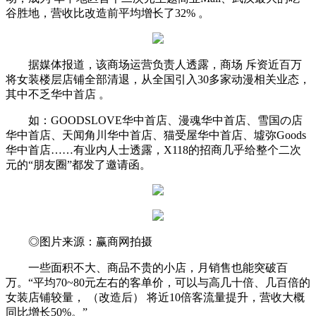
谷胜地，营收比改造前平均增长了32% 。
据媒体报道，该商场运营负责人透露，商场 斥资近百万
将女装楼层店铺全部清退，从全国引入30多家动漫相关业态，
其中不乏华中首店 。
如：GOODSLOVE华中首店、漫魂华中首店、雪国の店
华中首店、天闻角川华中首店、猫受屋华中首店、墟弥Goods
华中首店……有业内人士透露，X118的招商几乎给整个二次
元的“朋友圈”都发了邀请函。
◎图片来源：赢商网拍摄
一些面积不大、商品不贵的小店，月销售也能突破百
万。“平均70~80元左右的客单价，可以与高几十倍、几百倍的
女装店铺较量， （改造后） 将近10倍客流量提升，营收大概
同比增长50%。”