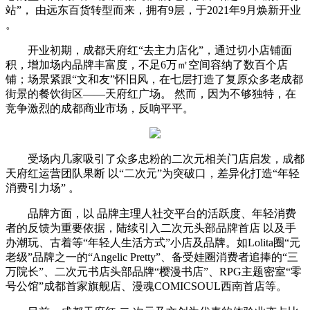
站”， 由远东百货转型而来，拥有9层，于2021年9月焕新开业
。
开业初期，成都天府红“去主力店化”，通过切小店铺面
积，增加场内品牌丰富度，不足6万㎡空间容纳了数百个店
铺；场景紧跟“文和友”怀旧风，在七层打造了复原众多老成都
街景的餐饮街区——天府红广场。 然而，因为不够独特，在
竞争激烈的成都商业市场，反响平平。
受场内几家吸引了众多忠粉的二次元相关门店启发，成都
天府红运营团队果断 以“二次元”为突破口，差异化打造“年轻
消费引力场” 。
品牌方面，以 品牌主理人社交平台的活跃度、年轻消费
者的反馈为重要依据，陆续引入二次元头部品牌首店 以及手
办潮玩、古着等“年轻人生活方式”小店及品牌。如Lolita圈“元
老级”品牌之一的“Angelic Pretty”、备受娃圈消费者追捧的“三
万院长”、二次元书店头部品牌“樱漫书店”、RPG主题密室“零
号公馆”成都首家旗舰店、漫魂COMICSOUL西南首店等。