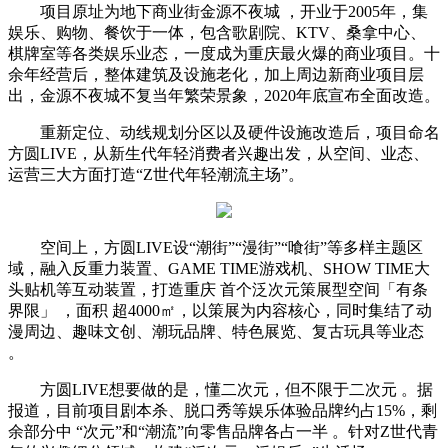
项目原址为地下商业街金源不夜城 ，开业于2005年，集
娱乐、购物、餐饮于一体，包含歌剧院、KTV、桑拿中心、
棋牌室等各类娱乐业态，一度成为重庆最火爆的商业项目。十
余年经营后，整体建筑及设施老化，加上周边新商业项目层
出，金源不夜城不复当年繁荣景象，2020年底宣布全面改造。
重新定位、动线规划分区以及硬件设施改造后，项目命名
方圆LIVE，从新生代年轻消费者兴趣出发，从空间、业态、
运营三大方面打造“Z世代年轻潮流主场”。
空间上，方圆LIVE设“潮街”“漫街”“喰街”等多样主题区
域，融入反重力装置、GAME TIME游戏机、SHOW TIME大
头贴机等互动装置，打造重庆 首个泛次元策展型空间「有条
界限」 ，面积 超4000㎡，以策展为内容核心，同时集结了动
漫周边、趣味文创、潮玩品牌、特色展览、复古玩具等业态
。
方圆LIVE想要做的是，懂二次元，但不限于二次元 。据
报道，目前项目剧本杀、脱口秀等娱乐体验品牌约占15%，剩
余部分中 “次元”和“潮流”向零售品牌各占一半 。针对Z世代青