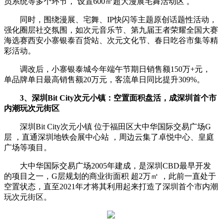
员系统等多个环节， 设置600㎡超大漫展宅舞活动区 。
同时，围绕漫展、宅舞、IP快闪等主题原创话题性活动，
强化圈层社交氛围，如次元音乐节、第九届王者荣耀全国大赛
海选赛西安小寨银泰百货站、次元文化节、春日吃谷市集等精
彩活动。
调改后，小寨银泰城今年端午节期日销售额150万+元，
单品牌单日最高销售额20万元，客流单日同比提升309%。
3、深圳Bit City次元小镇：
空置面积盘活，成深圳首个市
内潮玩次元街区
深圳Bit City次元小镇 位于福田区大中华国际交易广场G
层 ，直通深圳地铁会展中心站 ，周边云集了卓悦中心、皇庭
广场等项目。
大中华国际交易广场2005年建成，是深圳CBD最早开发
的项目之一，G层规划的商业街面积 超2万㎡ ，此前一直处于
空置状态，直至2021年才将其利用起来打造了深圳首个市内潮
玩次元街区。