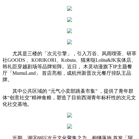
尤其是三楼的「次元引擎」，引入万谷、风雨喫茶、研萃
社GOODS 、KORIKORI、Kobuta、猫来哒Lolita&JK实体店、
韩礼臣穿越剧场等品牌矩阵。近日， 木灵动漫旗下IP主题餐
厅「MumuLand」 首店亮相，成杭州新晋次元餐厅排队王品
牌。
其中公共区域的 “元气小卖部跳蚤市集” ，提供了青年群
体“创意社交”精神食粮，塑造了目前西湖青年标杆性的次元文
化社交基地。
近期，湖滨88以次元文化聚集之力，相继落地 首发「阿