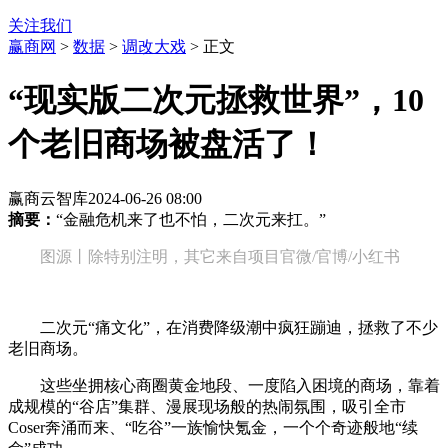
关注我们
赢商网
>
数据
>
调改大戏
> 正文
“现实版二次元拯救世界”，10
个老旧商场被盘活了！
赢商云智库
2024-06-26 08:00
摘要：
“金融危机来了也不怕，二次元来扛。”
图源丨除特别注明，其它来自项目官微/官博/小红书
二次元“痛文化”，在消费降级潮中疯狂蹦迪，拯救了不少
老旧商场。
这些坐拥核心商圈黄金地段、一度陷入困境的商场，靠着
成规模的“谷店”集群、漫展现场般的热闹氛围，吸引全市
Coser奔涌而来、“吃谷”一族愉快氪金，一个个奇迹般地“续