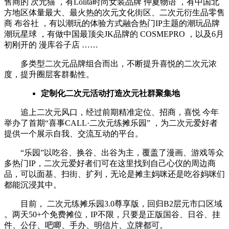
售商的 次元猫 ，有Lolita时尚女装品牌 仲夏物语 ，有中国北
方地区体量最大、最火热的次元文化街区、二次元衍生品零售
商 布谷社 ，有以潮玩的体验方式融合热门IP主题的潮玩品牌
潮玩星球 ，有做中国最顶尖JK品牌的 COSMEPRO ，以及6月
初刚开的 漫库谷子店 ……
多类型二次元品牌组合而出，不断提升喜悦的二次元浓
度，提升圈层客群黏性。
定制化二次元活动打造次元社群聚集地
追上二次元风口，经过前期精准定位、招商，喜悦 今年
举办了首期“喜事CALL·二次元练摊乐园” ，为二次元爱好者
提供一个展示自我、交流互动的平台。
“乐园”以吃谷、换谷、出谷为主，覆盖了漫画、游戏等众
多热门IP，二次元爱好者们可在这里找到自己心仪的周边商
品，可以面基、扫街、扩列，无论是摊主妈咪还是吃谷妈咪们
都能沉浸其中。
目前， 二次元练摊乐园3.0尊享版，回归B2层元市口区域
。两天50+个免费摊位，IP不限，只要是正版国谷、日谷、挂
件、公仔、吧唧、手办、明信片、立牌都可。