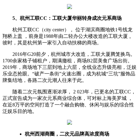
5、杭州工联CC：
工联大厦华丽转身成次元系商场
杭州工联CC（city center）， 位于湖滨商圈地铁1号线龙
翔桥上盖 ，前身是1988年由二轻办公大楼改造的工联大厦 。
彼时，其是杭州第一家引入自动扶梯的商场。
2016年G20前夕，杭州城市大改造，工联大厦腾笼换鸟。
1700余家格子铺租户，期满撤租，商场B2层美食广场出街。
2019年，商场地下三层到地上六层，全线业态升级亮相，泛娱
乐业态抢眼。“破产一条街”火速出圈，成为杭城“三坑”服饰品
牌集结地，各路二次元潮人往来于此。
随着二次元氛围逐渐浓厚， 2 023年，已更名的工联CC，
正式宣告成为一家次元系商业综合体，可对标上海美罗城 ，
在近8万平的空间打造了一个融合购物、休闲与娱乐的综合性
泛娱乐目的地。
杭州西湖商圈，二次元品牌高浓度商场