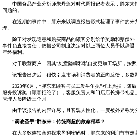
中国食品产业分析师朱丹蓬对时代周报记者表示，胖东来
问题的。
在近期的事件中，胖东来以调查报告形式梳理了事件的来
理。
除了对发现隐患和购买商品的顾客分别给予奖励和赔偿外，
事件负直接责任，依据公司制度决定对以上两位人员予以辞退，
年终福利。
对于联营商户，因其“刻意隐瞒和私自变更加工场所，按
该报告出炉后，很快引发市场和消费者的正向反馈，多数
2023年6月，“胖东来顾客与员工发生争执”登上热搜，
服务投诉奖（顾客拒绝了），客服负责人和门店店长携带礼品上
管理人员降级三个月。
由于该报告的内容详尽，且客观人性化，一度被外界称为
“调改圣手”胖东来：传统商超的救命稻草？
在大多数连锁商超探求盈利密码时，胖东来的利润节节走高。