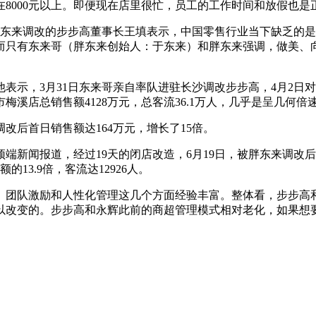
在8000元以上。即便现在店里很忙，员工的工作时间和放假也是
被胖东来调改的步步高董事长王填表示，中国零售行业当下缺乏的
而只有东来哥（胖东来创始人：于东来）和胖东来强调，做美、
示，3月31日东来哥亲自率队进驻长沙调改步步高，4月2日对梅
梅溪店总销售额4128万元，总客流36.1万人，几乎是呈几何
改后首日销售额达164万元，增长了15倍。
新闻报道，经过19天的闭店改造，6月19日，被胖东来调改后的永
13.9倍，客流达12926人。
、团队激励和人性化管理这几个方面经验丰富。整体看，步步高
以改变的。步步高和永辉此前的商超管理模式相对老化，如果想