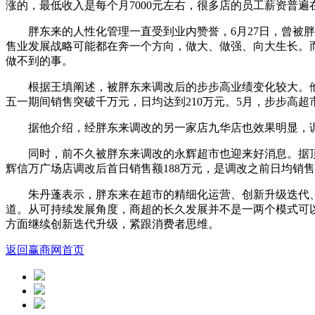
涨的，最低收入是每个月7000元左右，很多店的员工薪资普遍
胖东来的人性化管理一直受到业内赞誉，6月27日，曾
售业发展战略可能都在奔一个方向，做大、做强、向大生长。
做不到的事。
根据王填阐述，被胖东来调改后的步步高业绩变化较大。他表
五一期间销售突破千万元，日均达到210万元。5月，步步高超市
据他介绍，经胖东来调改的另一家店九华店也效果明显，调
同时，前不久被胖东来调改的永辉超市也迎来好消息。据顶端
辉信万广场店调改后首日销售额188万元，是调改之前日均销售额的
朱丹蓬表示，胖东来在超市的精细化运营、创新升级迭代
道。从可持续发展角度，商超的长久发展并不是一两个模式可
方面继续创新迭代升级，紧跟消费者思维。
返回赢商网首页