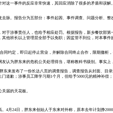
针对这一事件的反应非常快速，其回应消除了很多的矛盾和误解
龙去脉。报告分为五部分：事件起因、事件调查、问题分析、整
对于涉事责任人，也给予相应处罚。根据报告，新乡餐饮部第一
其他班长以上管理层全部予以免职；因监管不到位，对本事件的结
照合同约定，即日起停止营业，并解除合同终止合作，限期撤柜，
网友认为胖东来的危机公关处理得当，堪称教科书级别。事实上，
随后胖东来发布了一份长达八页的调查报告，调查报告从封面、目
门道歉；涉事员工降学习期1个月，但给予5000元的精神补偿；
公关届的天花板。
4月24日，胖东来创始人于东来对外称，原本去年计划挣2000