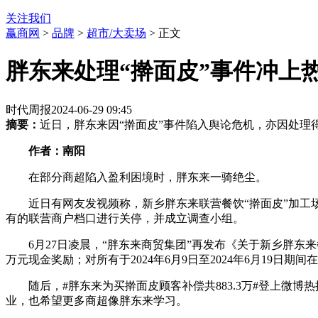
关注我们
赢商网
>
品牌
>
超市/大卖场
> 正文
胖东来处理“擀面皮”事件冲上
时代周报
2024-06-29 09:45
摘要：
近日，胖东来因“擀面皮”事件陷入舆论危机，亦因处
作者：南阳​
在部分商超陷入盈利困境时，胖东来一骑绝尘。
近日有网友发视频称，新乡胖东来联营餐饮“擀面皮”加工
有的联营商户档口进行关停，并成立调查小组。
6月27日凌晨，“胖东来商贸集团”再发布《关于新乡胖东
万元现金奖励；对所有于2024年6月9日至2024年6月19日期
随后，#胖东来为买擀面皮顾客补偿共883.3万#登上微
业，也希望更多商超像胖东来学习。