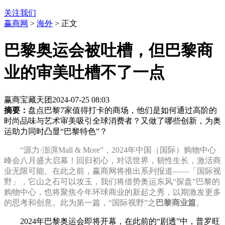
关注我们
赢商网
>
海外
> 正文
巴黎奥运会被吐槽，但巴黎商
业的审美吐槽不了一点
赢商宝藏天团
2024-07-25 08:03
摘要：
盘点巴黎7家值得打卡的商场，他们是如何通过高阶的
时尚品味与艺术审美吸引全球消费者？又做了哪些创新，为奥
运助力同时凸显“巴黎特色”？
​“源力·澎湃Mall & More”，2024年中国（国际）购物中心
峰会八月盛大启幕！回归初心，对话世界，韧性生长，激活商
业无限可能。在此之前，赢商网将推出系列报道——「国际视
野」，它山之石可以攻玉，我们将借势奥运东风“探盘”巴黎的
购物中心，也将聚焦今年环球商业的新起之秀，以期激发更多
的思考和创意。此为第一篇，“国际视野”之
巴黎商业篇
。
2024年巴黎奥运会即将开幕，在此前的“剧透”中，普罗旺