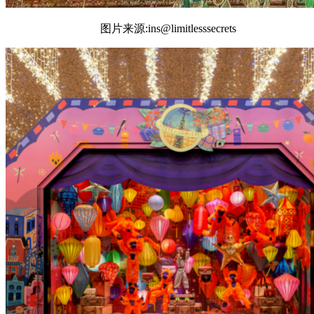
图片来源:ins@limitlesssecrets