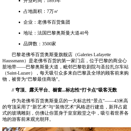
开业时间：1893年
占地面积：7万㎡
企业：老佛爷百货集团
地址：法国巴黎奥斯曼大道40号
品牌数：3500家
巴黎老佛爷百货奥斯曼旗舰店（Galeries Lafayette
Haussmann）是老佛爷百货的第一家门店，位于巴黎的商业心
脏地带——巴黎奥斯曼大道，毗邻巴黎歌剧院与圣拉扎尔车站
（Saint-Lazare），每天吸引众多来自巴黎及全球的顾客前来购
物，被誉为“巴黎最佳商场”。
// 穹顶、露天平台、橱窗...标志性“打卡点”吸客无数
作为老佛爷百货奥斯曼店的一大标志性“景点”——43米高
的穹顶采用了“新艺术”与“装饰艺术”风格进行建造，新拜占庭
式的玻璃雕刻，仿佛让你置身于皇室殿堂之中，吸引着世界各
地的游客前来观光朝拜。