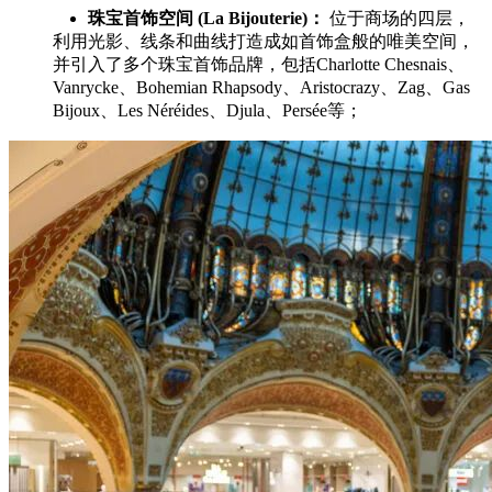
珠宝首饰空间 (La Bijouterie)：
位于商场的四层，
利用光影、线条和曲线打造成如首饰盒般的唯美空间，
并引入了多个珠宝首饰品牌，包括Charlotte Chesnais、
Vanrycke、Bohemian Rhapsody、Aristocrazy、Zag、Gas
Bijoux、Les Néréides、Djula、Persée等；