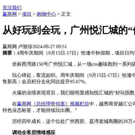
关注我们
赢商网
>
项目
>
购物中心
> 正文
从好玩到会玩，广州悦汇城的“
赢商网 卢致珍
2024-09-27 09:51
摘要：
4周年庆期间（9月15日-17日）恰逢中秋假期，项目日
坐标西湾路150号广州悦汇城，从一场cos趣味跑到一系
玩心肆起，客流如织。周年庆期间（9月15日-17日）恰逢
售新高；会员积分去化同比提升95.67%。
火爆的业绩表现背后，我们能明显感知悦汇城的“好玩指数
在
赢商网《总经理带你逛》视频栏目
​中，越秀商管越汇
特色业态标签，才能持续玩出圈。”
历经四年成长，这个位处广州西部、荔湾老城商圈的28万㎡
调动全客层情绪感应