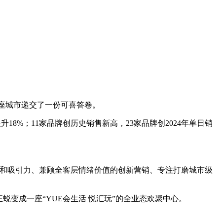
这座城市递交了一份可喜答卷。
18%；11家品牌创历史销售新高，23家品牌创2024年单日销
感和吸引力、兼顾全客层情绪价值的创新营销、专注打磨城市级
蜕变成一座“YUE会生活 悦汇玩”的全业态欢聚中心。