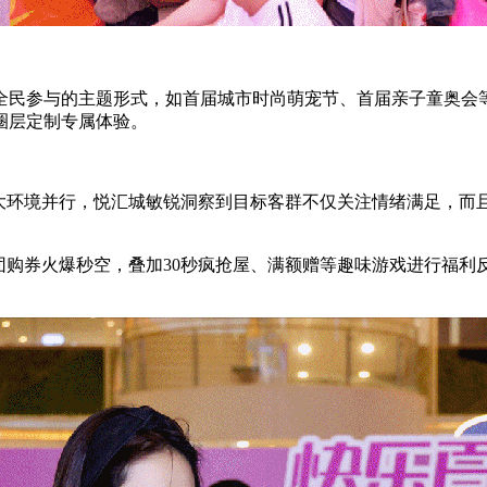
全民参与的主题形式，如首届城市时尚萌宠节、首届亲子童奥会等
圈层定制专属体验。
场大环境并行，悦汇城敏锐洞察到目标客群不仅关注情绪满足，而
团购券火爆秒空，叠加30秒疯抢屋、满额赠等趣味游戏进行福利