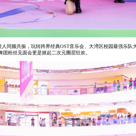
轻人同频共振，玩转跨界经典OST音乐会、大湾区校园最强乐
元舞团粉丝见面会更是掀起二次元圈层狂欢。