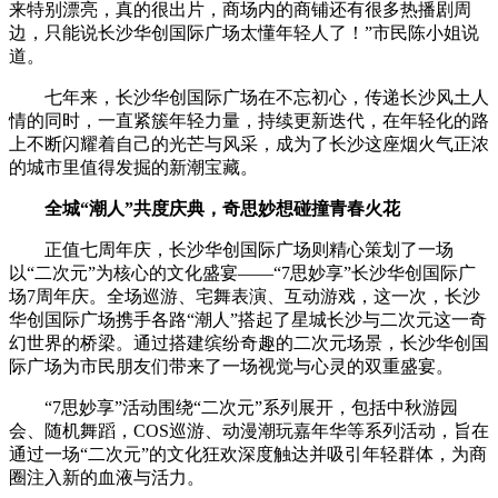
来特别漂亮，真的很出片，商场内的商铺还有很多热播剧周
边，只能说长沙华创国际广场太懂年轻人了！”市民陈小姐说
道。
七年来，长沙华创国际广场在不忘初心，传递长沙风土人
情的同时，一直紧簇年轻力量，持续更新迭代，在年轻化的路
上不断闪耀着自己的光芒与风采，成为了长沙这座烟火气正浓
的城市里值得发掘的新潮宝藏。
全城“潮人”共度庆典，奇思妙想碰撞青春火花
正值七周年庆，长沙华创国际广场则精心策划了一场
以“二次元”为核心的文化盛宴——“7思妙享”长沙华创国际广
场7周年庆。全场巡游、宅舞表演、互动游戏，这一次，长沙
华创国际广场携手各路“潮人”搭起了星城长沙与二次元这一奇
幻世界的桥梁。通过搭建缤纷奇趣的二次元场景，长沙华创国
际广场为市民朋友们带来了一场视觉与心灵的双重盛宴。
“7思妙享”活动围绕“二次元”系列展开，包括中秋游园
会、随机舞蹈，COS巡游、动漫潮玩嘉年华等系列活动，旨在
通过一场“二次元”的文化狂欢深度触达并吸引年轻群体，为商
圈注入新的血液与活力。