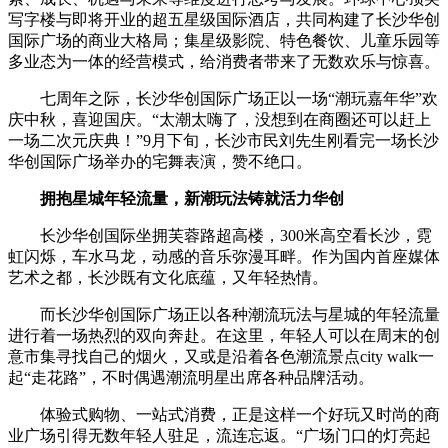
写字楼与即将开业的超五星级国际酒店，共同构建了长沙华创
国际广场的商业大格局；集星级影院、特色餐饮、儿童乐园等
多业态为一体的经营模式，给消费者带来了无数欢乐与惊喜。
七周年之际，长沙华创国际广场正以一场“潮玩嘉年华”欢
庆中秋，喜迎国庆。“太潮太嗨了，没想到在商圈还可以赶上
一场二次元庆典！”9月下旬，长沙市民刘先生刚看完一场长沙
华创国际广场举办的宅舞表演，赞不绝口。
拥抱星城年轻流量，新潮玩法铸就活力华创
长沙华创国际坐拥芙蓉路超高楼，300米高空看长沙，霓
虹闪烁，车水马龙，动感的音乐弥漫耳畔。作为国内首座媒体
艺术之都，长沙既有文化底蕴，又年轻热情。
而长沙华创国际广场正以各种潮流玩法与星城的年轻流量
进行着一场热烈的双向奔赴。在这里，年轻人可以在周末的创
意市集寻找自己的烟火，又或是沿着各色潮流景点city walk一
起“走花路”，不时偶遇潮流明星出席各种品牌活动。
体验式购物、一站式消费，正是这样一个好玩又时尚的商
业广场引得无数年轻人驻足，流连忘返。“广场门口的灯亮起