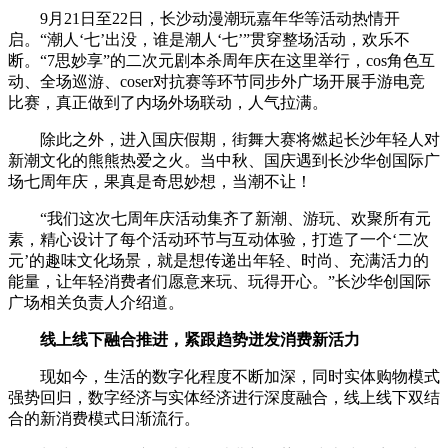
9月21日至22日，长沙动漫潮玩嘉年华等活动热情开
启。“潮人‘七’出没，谁是潮人‘七’”贯穿整场活动，欢乐不
断。“7思妙享”的二次元剧本杀周年庆在这里举行，cos角色互
动、全场巡游、coser对抗赛等环节同步外广场开展手游电竞
比赛，真正做到了内场外场联动，人气拉满。
除此之外，进入国庆假期，街舞大赛将燃起长沙年轻人对
新潮文化的熊熊热爱之火。当中秋、国庆遇到长沙华创国际广
场七周年庆，果真是奇思妙想，当潮不让！
“我们这次七周年庆活动集齐了新潮、游玩、欢聚所有元
素，精心设计了每个活动环节与互动体验，打造了一个‘二次
元’的趣味文化场景，就是想传递出年轻、时尚、充满活力的
能量，让年轻消费者们愿意来玩、玩得开心。”长沙华创国际
广场相关负责人介绍道。
线上线下融合推进，紧跟趋势迸发消费新活力
现如今，生活的数字化程度不断加深，同时实体购物模式
强势回归，数字经济与实体经济进行深度融合，线上线下双结
合的新消费模式日渐流行。